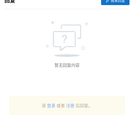
回复
我来回复
实
用
工
具
登录
注册
问
答
专
暂无回复内容
区
常
用
网
请
登录
或者
注册
后回复。
址