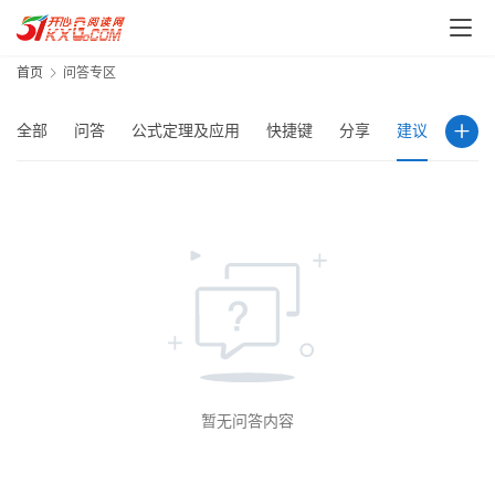
首页
问答专区
全部
问答
公式定理及应用
快捷键
分享
建议
其他
首
页
每
日
一
读
暂无问答内容
实
用
工