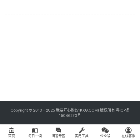
具
登录
注册
问
答
专
区
常
用
网
址
Copyright © 2010 - 2025 我要开心购(
51KXG.COM
) 版权所有
粤ICP备
15046270号
account_balance
import_contacts
question_answer
首页
每日一读
问答专区
实用工具
公众号
在线客服