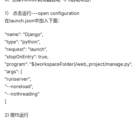
实
1） 点击运行---open configuration 
用
在launch.json中加入下面：
工
具
"name": "Django",
"type": "python",
登录
注册
"request": "launch",
问
"stopOnEntry": true,
答
"program": "${workspaceFolder}/web_project/manage.py",
专
"args": [
区
"runserver",
"--noreload",
常
"--nothreading"
用
]
网
址
2) 按f5运行