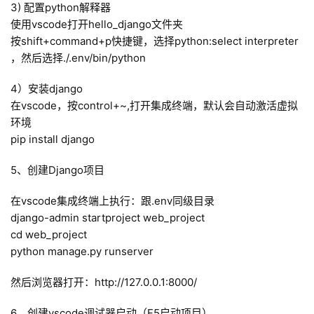
3) 配置python解释器
使用vscode打开hello_django文件夹
按shift+command+p快捷键，选择python:select interpreter 
，然后选择./.env/bin/python
4）安装django
在vscode，按control+~,打开集成终端，默认会自动激活虚拟
环境
pip install django
5、创建Django项目
首
在vscode集成终端上执行：跟.env同级目录
页
django-admin startproject web_project
cd web_project
每
python manage.py runserver
日
然后浏览器打开：http://127.0.0.1:8000/
一
读
6、创建vscode调试器启动（F5启动项目）