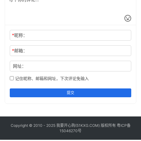
工
具
登录
注册
问
*
昵称：
答
专
区
*
邮箱：
网址：
常
用
记住昵称、邮箱和网址，下次评论免输入
网
址
提交
Copyright © 2010 - 2025 我要开心购(
51KXG.COM
) 版权所有
粤ICP备
15046270号