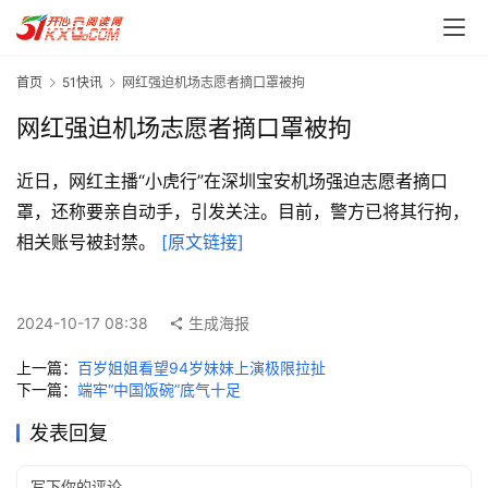
首页
51快讯
网红强迫机场志愿者摘口罩被拘
网红强迫机场志愿者摘口罩被拘
近日，网红主播“小虎行”在深圳宝安机场强迫志愿者摘口
罩，还称要亲自动手，引发关注。目前，警方已将其行拘，
首
相关账号被封禁。 
[原文链接]
页
每
2024-10-17 08:38
生成海报
日
一
上一篇：
百岁姐姐看望94岁妹妹上演极限拉扯
读
下一篇：
端牢“中国饭碗”底气十足
发表回复
实
用