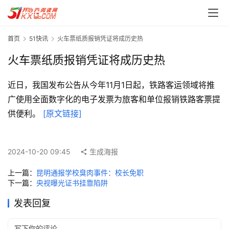
首页
51快讯
火车票纸质报销凭证将成历史热
火车票纸质报销凭证将成历史热
近日，我国发布公告从今年11月1日起，铁路客运领域将推
广使用全面数字化的电子发票为旅客和单位报销铁路客票提
首
供便利。 
[原文链接]
页
每
2024-10-20 09:45
生成海报
日
一
上一篇：
昆明通报学校臭肉事件：校长免职
读
下一篇：
央视曝光证书挂靠陷阱
发表回复
实
用