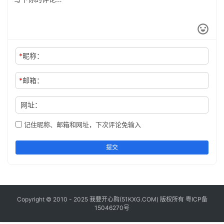
工
具
登录
注册
问
*
昵称：
答
专
区
*
邮箱：
网址：
常
用
记住昵称、邮箱和网址，下次评论免输入
网
址
提交
Copyright © 2010 - 2025 我要开心购(
51KXG.COM
) 版权所有
粤ICP备
15046270号