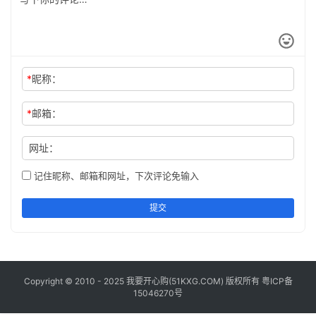
工
具
登录
注册
问
*
昵称：
答
专
区
*
邮箱：
网址：
常
用
记住昵称、邮箱和网址，下次评论免输入
网
址
提交
Copyright © 2010 - 2025 我要开心购(
51KXG.COM
) 版权所有
粤ICP备
15046270号