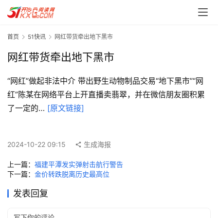
首页
51快讯
网红带货牵出地下黑市
网红带货牵出地下黑市
“网红”做起非法中介 带出野生动物制品交易“地下黑市”“网
红”陈某在网络平台上开直播卖翡翠，并在微信朋友圈积累
首
了一定的… 
[原文链接]
页
每
2024-10-22 09:15
生成海报
日
一
上一篇：
福建平潭发实弹射击航行警告
读
下一篇：
金价转跌脱离历史最高位
发表回复
实
用