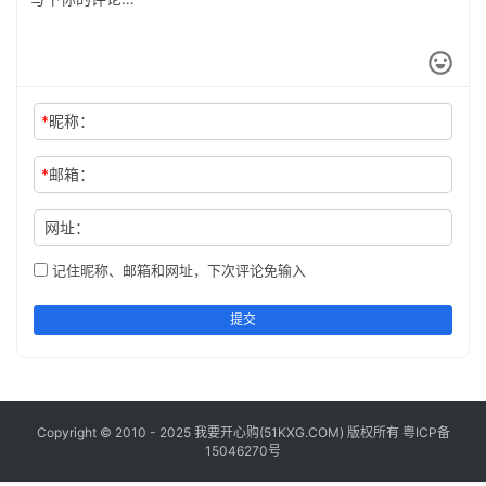
工
具
登录
注册
问
*
昵称：
答
专
区
*
邮箱：
网址：
常
用
记住昵称、邮箱和网址，下次评论免输入
网
址
提交
Copyright © 2010 - 2025 我要开心购(
51KXG.COM
) 版权所有
粤ICP备
15046270号