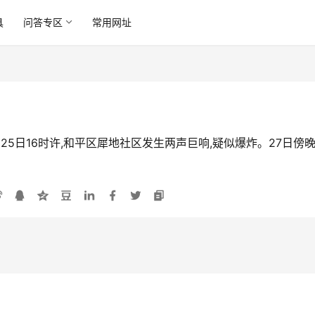
具
问答专区
常用网址
25日16时许,和平区犀地社区发生两声巨响,疑似爆炸。27日傍晚