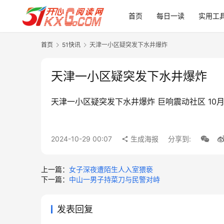
首页
每日一读
实用工
首页
51快讯
天津一小区疑突发下水井爆炸
天津一小区疑突发下水井爆炸
天津一小区疑突发下水井爆炸 巨响震动社区 10月
2024-10-29 00:07
生成海报
分享到:
上一篇：
女子深夜遭陌生人入室猥亵
下一篇：
中山一男子持菜刀与民警对峙
发表回复