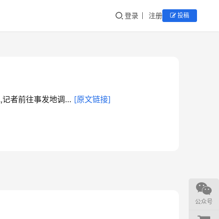
登录
注册
投稿
,记者前往事发地调… 
[原文链接]
公众号