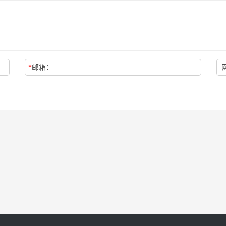
*
邮箱：