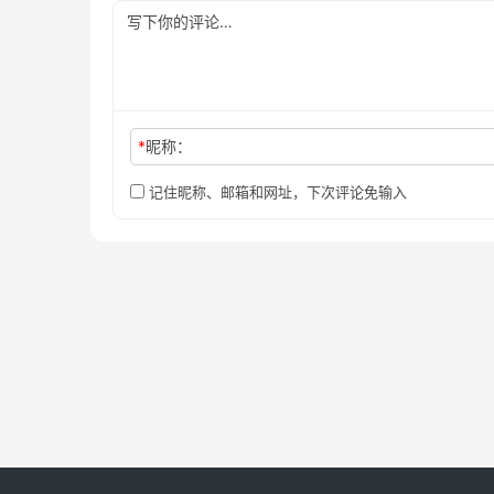
*
昵称：
记住昵称、邮箱和网址，下次评论免输入