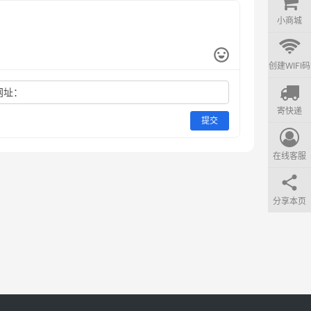
小商城
创建WIFI码
网址：
寄快递
提交
在线客服
分享本页