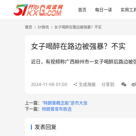
首页
每日一读
实用工
首页
51快讯
女子喝醉在路边被强暴？不实
女子喝醉在路边被强暴？不实
近日，有视频称广西柳州市一女子喝醉后路边被强
2024-11-06 01:00
生成海报
分享到:
上一篇：
“特朗普概念股”逆市大涨
下一篇：
特朗普宣布胜选
发表回复