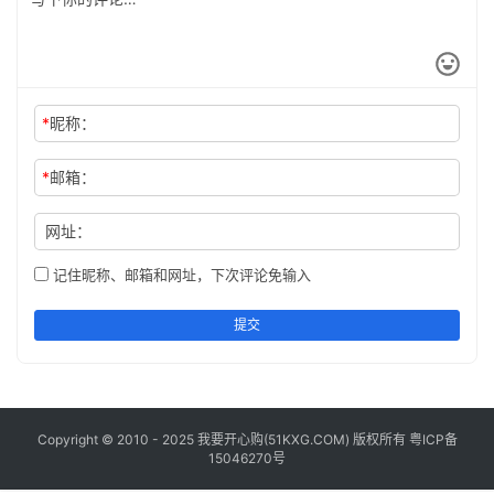
工
具
登录
注册
问
*
昵称：
答
专
区
*
邮箱：
网址：
常
用
记住昵称、邮箱和网址，下次评论免输入
网
址
提交
Copyright © 2010 - 2025 我要开心购(
51KXG.COM
) 版权所有
粤ICP备
15046270号