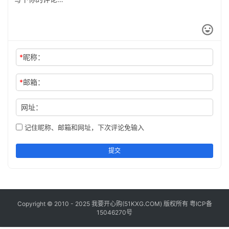
工
具
登录
注册
问
*
昵称：
答
专
区
*
邮箱：
网址：
常
用
记住昵称、邮箱和网址，下次评论免输入
网
址
提交
Copyright © 2010 - 2025 我要开心购(
51KXG.COM
) 版权所有
粤ICP备
15046270号