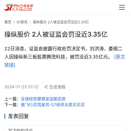
首页
51快讯
操纵股价 2人被证监会罚没近3.35亿
操纵股价 2人被证监会罚没近3.35亿
22日消息，证监会披露行政处罚决定书，刘洪涛、娄阁二
人因操纵新三板股票腾茂科技，被罚没近3.35亿元。 
[原文
首
链接]
页
每
2024-11-23 01:12
生成海报
日
一
上一篇：
全球经贸摩擦呈加剧态势
读
下一篇：
俄飞行员驾驶苏-57经停太原买买买
发表回复
实
用