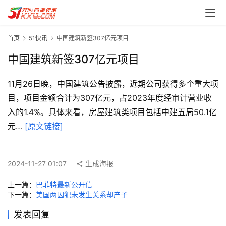
首页
51快讯
中国建筑新签307亿元项目
中国建筑新签307亿元项目
11月26日晚，中国建筑公告披露，近期公司获得多个重大项
目，项目金额合计为307亿元，占2023年度经审计营业收
首
入的1.4%。具体来看，房屋建筑类项目包括中建五局50.1亿
页
元… 
[原文链接]
每
日
2024-11-27 01:07
生成海报
一
上一篇：
巴菲特最新公开信
读
下一篇：
美国两囚犯未发生关系却产子
实
发表回复