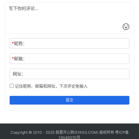
用
工
具
登录
注册
问
答
*
昵称：
专
区
*
邮箱：
常
网址：
用
网
记住昵称、邮箱和网址，下次评论免输入
址
提交
Copyright © 2010 - 2025 我要开心购(
51KXG.COM
) 版权所有
粤ICP备
15046270号