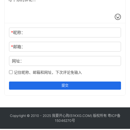
工
具
登录
注册
问
*
昵称：
答
专
区
*
邮箱：
网址：
常
用
记住昵称、邮箱和网址，下次评论免输入
网
址
提交
Copyright © 2010 - 2025 我要开心购(
51KXG.COM
) 版权所有
粤ICP备
15046270号