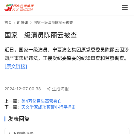
首页
51快讯
国家一级演员陈丽云被查
国家一级演员陈丽云被查
近日，国家一级演员、宁夏演艺集团原党委委员陈丽云因涉
嫌严重违纪违法，正接受纪委监委的纪律审查和监察调查。 
首
[原文链接]
页
每
2024-12-07 00:38
生成海报
日
一
上一篇：
美4万亿巨头高管身亡
读
下一篇：
天文学家成功预警小行星撞击
发表回复
实
用