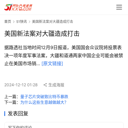
首页
51快讯
美国新法案对大疆造成打击
美国新法案对大疆造成打击
据路透社当地时间12月9日报道，美国国会众议院将投票表
决一项年度军事法案，大疆和道通两家中国企业可能会被禁
首
止在美国市场销… 
[原文链接]
页
每
2024-12-12 01:28
生成海报
日
一
上一篇：
量子芯片突破致比特币暴跌
读
下一篇：
为什么这些生意越做越大？
发表回复
实
用