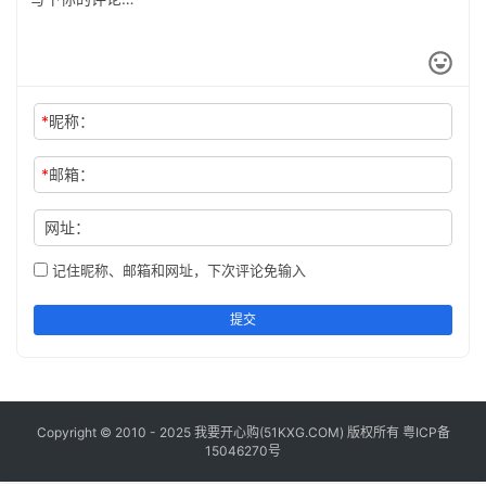
工
具
登录
注册
问
*
昵称：
答
专
区
*
邮箱：
网址：
常
用
记住昵称、邮箱和网址，下次评论免输入
网
址
提交
Copyright © 2010 - 2025 我要开心购(
51KXG.COM
) 版权所有
粤ICP备
15046270号