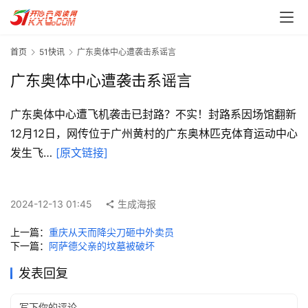
首页
51快讯
广东奥体中心遭袭击系谣言
广东奥体中心遭袭击系谣言
广东奥体中心遭飞机袭击已封路？不实！封路系因场馆翻新 
12月12日，网传位于广州黄村的广东奥林匹克体育运动中心
首
发生飞… 
[原文链接]
页
每
2024-12-13 01:45
生成海报
日
一
上一篇：
重庆从天而降尖刀砸中外卖员
读
下一篇：
阿萨德父亲的坟墓被破坏
发表回复
实
用