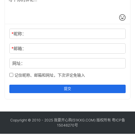
工
具
登录
注册
问
*
昵称：
答
专
区
*
邮箱：
网址：
常
用
记住昵称、邮箱和网址，下次评论免输入
网
址
提交
Copyright © 2010 - 2025 我要开心购(
51KXG.COM
) 版权所有
粤ICP备
15046270号