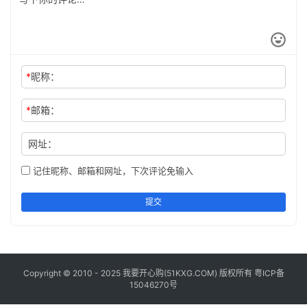
工
具
登录
注册
问
*
昵称：
答
专
区
*
邮箱：
网址：
常
用
记住昵称、邮箱和网址，下次评论免输入
网
址
提交
Copyright © 2010 - 2025 我要开心购(
51KXG.COM
) 版权所有
粤ICP备
15046270号