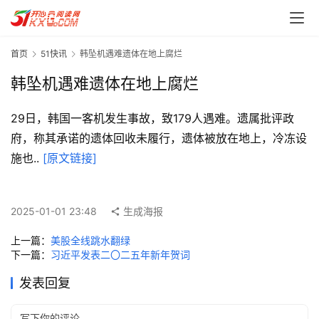
首页
51快讯
韩坠机遇难遗体在地上腐烂
韩坠机遇难遗体在地上腐烂
29日，韩国一客机发生事故，致179人遇难。遗属批评政
府，称其承诺的遗体回收未履行，遗体被放在地上，冷冻设
首
施也.. 
[原文链接]
页
每
2025-01-01 23:48
生成海报
日
一
上一篇：
美股全线跳水翻绿
读
下一篇：
习近平发表二〇二五年新年贺词
发表回复
实
用