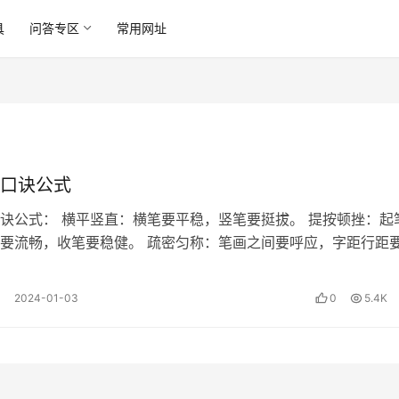
具
问答专区
常用网址
口诀公式
诀公式： 横平竖直：横笔要平稳，竖笔要挺拔。 提按顿挫：起
要流畅，收笔要稳健。 疏密匀称：笔画之间要呼应，字距行距
分明：转折处要圆润，转角处要…
2024-01-03
0
5.4K