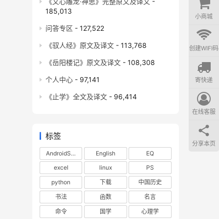
《文心雕龙·神思》完整原文及译文
-
185,013
小商城
问答专区
- 127,522
《驭人经》原文及译文
- 113,768
创建WIFI码
《岳阳楼记》原文及译文
- 108,308
个人中心
- 97,141
寄快递
《止学》全文及译文
- 96,414
在线客服
标签
分享本页
AndroidStudio
English
EQ
excel
linux
PS
python
下载
中国历史
书法
函数
名言
命令
国学
心理学