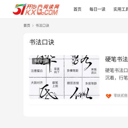
首页
每日一读
实用工
首页
书法口诀
书法口诀
硬笔书法
每日一读
硬笔书法口
沉着，行笔
当。 转折
零妖贰捌