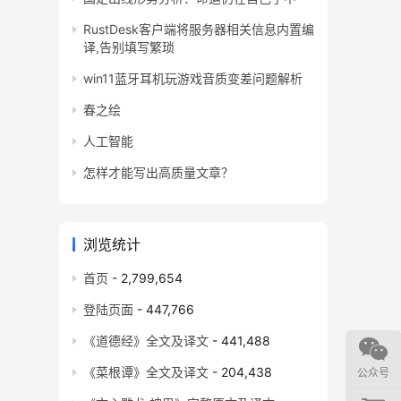
RustDesk客户端将服务器相关信息内置编
译,告别填写繁琐
win11蓝牙耳机玩游戏音质变差问题解析
春之绘
人工智能
怎样才能写出高质量文章？
浏览统计
首页
- 2,799,654
登陆页面
- 447,766
《道德经》全文及译文
- 441,488
《菜根谭》全文及译文
- 204,438
公众号