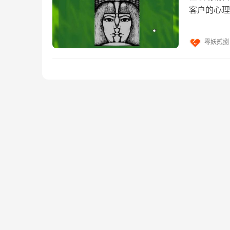
客户的心理
向错了，你
零妖贰捌