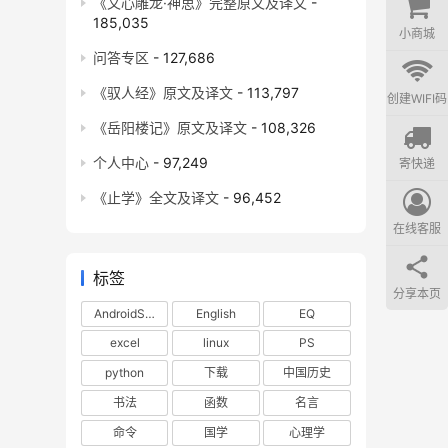
《文心雕龙·神思》完整原文及译文
-
185,035
小商城
问答专区
- 127,686
《驭人经》原文及译文
- 113,797
创建WIFI码
《岳阳楼记》原文及译文
- 108,326
个人中心
- 97,249
寄快递
《止学》全文及译文
- 96,452
在线客服
标签
分享本页
AndroidStudio
English
EQ
excel
linux
PS
python
下载
中国历史
书法
函数
名言
命令
国学
心理学