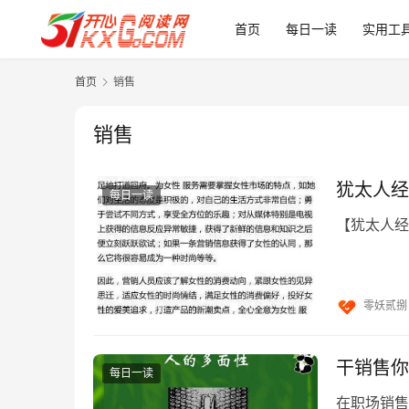
首页
每日一读
实用工
首页
销售
销售
犹太人经
每日一读
【犹太人经
零妖贰捌
干销售你
每日一读
在职场销售