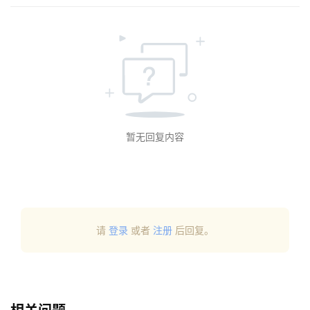
首
页
每
日
一
读
暂无回复内容
实
用
工
具
登录
注册
请
登录
或者
注册
后回复。
问
答
专
区