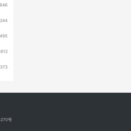
946
244
495
3612
7373
6270号