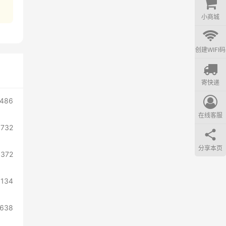
小商城
创建WIFI码
寄快递
486
在线客服
3732
分享本页
3372
3134
638