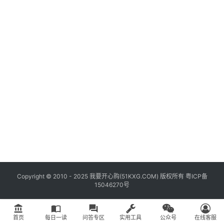
具
登录
注册
问
答
专
区
常
用
网
址
Copyright © 2010 - 2025 我要开心购(
51KXG.COM
) 版权所有
粤ICP备
15046270号
account_balance
import_contacts
question_answer
首页
每日一读
问答专区
实用工具
公众号
在线客服