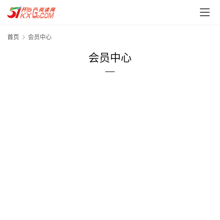
首页
会员中心
会员中心
首
页
每
日
一
读
实
用
工