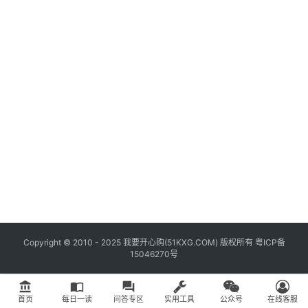
具
登录
注册
问
答
专
区
常
用
网
址
Copyright © 2010 - 2025 我要开心购(
51KXG.COM
) 版权所有
粤ICP备
15046270号
account_balance
import_contacts
question_answer
首页
每日一读
问答专区
实用工具
公众号
在线客服