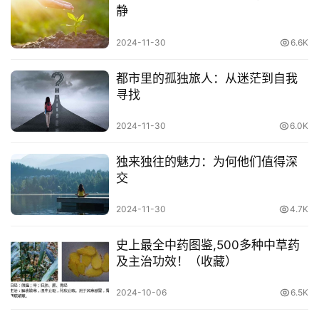
静
2024-11-30
6.6K
都市里的孤独旅人：从迷茫到自我
寻找
2024-11-30
6.0K
独来独往的魅力：为何他们值得深
交
2024-11-30
4.7K
史上最全中药图鉴,500多种中草药
及主治功效！（收藏）
2024-10-06
6.5K