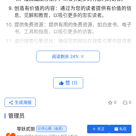
创造有价值的内容：通过为您的读者提供有价值的信
息、见解和教育，以吸引更多的忠实读者。
提供免费资源：提供有用的免费资源，如白皮书、电子
书、工具和指南，以吸引更多的访客。
进行搜索引擎优化：确保您的网站在搜索引擎中获得更
好的排名，并使用关键词、标题标签、描述标签和其他
搜索引擎优化元素来优化您的网站。
阅读剩余 24%
提供社交媒体分享按钮：在您的网站上添加社交媒体分
享按钮，以便您的访客可以轻松地分享您的内容。
首
页
利用电子邮件营销：通过发送电子邮件营销活动，向潜
赞
(1)
在客户介绍您的产品和服务，并邀请他们访问您的网
站。
每
生成海报
0
0
利用影响者：利用影响者来推广您的品牌和产品，以吸
日
引更多的流量。
一
管理员
读
总之，在大数据时代，获取流量需要不断创新和适应不同的
零妖贰捌
51开心购（会员）
关注
私信
平台和工具。通过为用户提供有价值的内容，建立良好的关
实