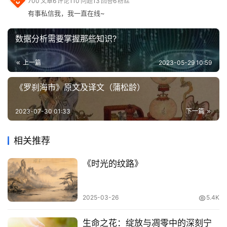
700
文章
6
评论
110
问题
13
回答
6
粉丝
系，并利用各种技术和工具，可以帮助您吸引更多的流量。
用
有事私信我，我一直在线~
工
具
数据分析需要掌握那些知识?
每天进步一点点! - 51开心Go阅读网
网络转载，经
零妖贰捌
整
登录
注册
理后发布（声明：本站所有文章仅供学习，版权归原作者所
上一篇
2023-05-29 10:59
问
有；若有侵权，请联系在线客服进行删除，文章链接：
答
https://www.51kxg.com/archives/11178。)
《罗刹海市》原文及译文（蒲松龄）
专
区
2023-07-30 01:33
下一篇
常
相关推荐
用
网
《时光的纹路》
址
2025-03-26
5.4K
生命之花：绽放与凋零中的深刻宁