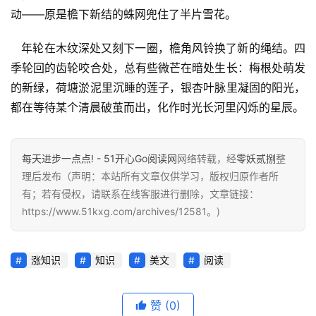
动——原是檐下新结的蛛网兜住了半片雪花。
   年轮在木纹深处又刻下一圈，檐角风铃换了新的绳结。四
季轮回的齿轮咬合处，总有些微芒在暗处生长：梅根处萌发
的新绿，荷塘淤泥里沉睡的莲子，银杏叶脉里凝固的阳光，
都在等待某个清晨破茧而出，化作时光长河里闪烁的星辰。
每天进步一点点! - 51开心Go阅读网
网络转载，经
零妖贰捌
整
理后发布（声明：本站所有文章仅供学习，版权归原作者所
有；若有侵权，请联系在线客服进行删除，文章链接：
https://www.51kxg.com/archives/12581。)
首
页
涨知识
知识
美文
阅读
每
日
赞
(0)
一