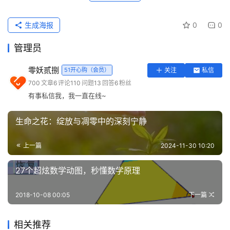
读
生成海报
0
0
实
管理员
用
工
零妖贰捌
51开心购（会员）
关注
私信
具
700
文章
6
评论
110
问题
13
回答
6
粉丝
登录
注册
有事私信我，我一直在线~
问
答
生命之花：绽放与凋零中的深刻宁静
专
区
上一篇
2024-11-30 10:20
常
27个超炫数学动图，秒懂数学原理
用
网
2018-10-08 00:05
下一篇
址
相关推荐