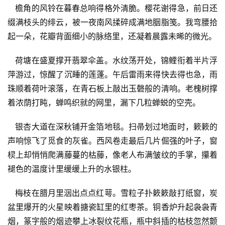
   檐角的风铃在暮春总响得格外清脆。樱花谢得急，前日还
缀满枝头的绯云，被一夜南风揉碎成满地胭脂笺。我弯腰拾
起一朵，花瓣背面细小的脉络里，还凝着晨露未晞的微光。
   荷塘在盛夏撑开翡翠伞盖。水纹荡开处，锦鲤衔着半片浮
萍游过，惊醒了沉睡的莲蓬。午后雷雨来得快去得也急，雨
珠顺着荷叶滚落，在青石板上敲出玉磬般的清响。老槐树撑
着浓荫打盹，蝉鸣织就的网里，漏下几粒蝉蜕的空壳。
   银杏大道在深秋铺开金箔地毯。扫帚划过地面时，簌簌的
声响惊飞了觅食的灰雀。西风卷走最后几片倔强的叶子，窗
棂上却悄悄爬满藤蔓的枯藤，像老人布满皱纹的手掌，攥着
褪色的温度计里缓缓上升的水银柱。
   梅枝在腊月里洇出点点红萼。雪粒子扑簌簌敲打纸窗，炭
盆里爆开的火星映着搪瓷缸里的红枣茶。铜香炉升起袅袅青
烟，篆字般的烟迹攀上冰裂纹花瓶，瓶中斜插的枯枝忽然颤