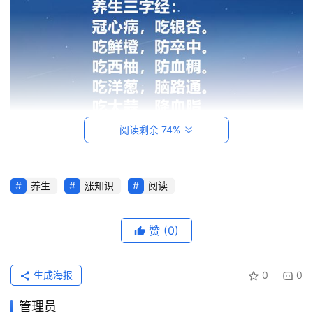
阅读剩余 74%
首
养生
涨知识
阅读
页
赞
(0)
每
日
一
生成海报
0
0
读
管理员