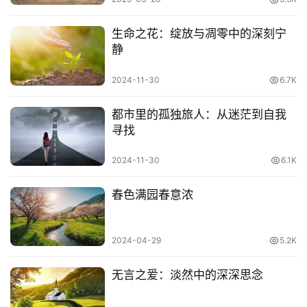
一辈子不长，对自己好一点
生命之花：绽放与凋零中的深刻宁
静
2024-11-30
6.7K
都市里的孤独旅人：从迷茫到自我
寻找
2024-11-30
6.1K
春色满园春意浓
2024-04-29
5.2K
和谁相处舒服，就和谁在一起，不要勉为其难，也不要过的
压抑
无言之爱：淡然中的深深思念