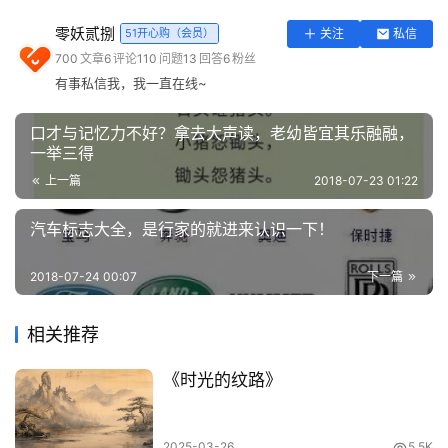
实
零妖贰捌
51开心购（会员）
关注
私信
用
700
文章
6
评论
110
问题
13
回答
6
粉丝
工
有事私信我，我一直在线~
具
养生
口诀要牢记，健健康康是第一
登录
注册
口才与记忆力不好？拿去大声读，老幼皆宜其乐融融，
问
一举三得
答
上一篇
2018-07-23 01:22
专
区
汽车标志大全，是行家的就进来认识一下！
常
2018-07-24 00:07
下一篇
用
网
相关推荐
址
《时光的纹路》
2025-03-26
5.5K