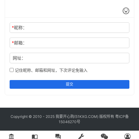
*
昵称：
*
邮箱：
5、快速将数字以“万”为单位显示
网址：
如图所示，将左边的销售额快速转换为右边的显示形式！
记住昵称、邮箱和网址，下次评论免输入
选中数字区域-设置单元格 格式-自定义-0！.0,"万"
提交
Copyright © 2010 - 2025 我要开心购(
51KXG.COM
) 版权所有
粤ICP备
15046270号
account_balance
import_contacts
question_answer