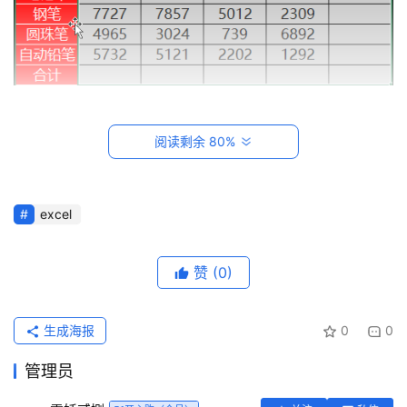
2、设置3栏表头
阅读剩余 80%
首
a、绘制一条斜线，插入-形状-线段-设置形状轮廓为黑色，
页
复制线段绘制另一条斜线
excel
每
b、插入文本框，输入表头信息
日
赞
(0)
一
读
生成海报
0
0
实
管理员
用
工