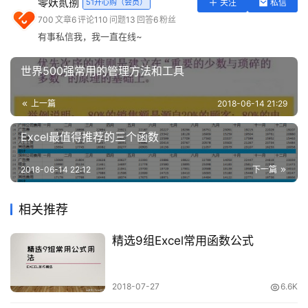
零妖贰捌
51开心购（会员）
关注
私信
具
700
文章
6
评论
110
问题
13
回答
6
粉丝
有事私信我，我一直在线~
登录
注册
问
答
世界500强常用的管理方法和工具
专
区
上一篇
2018-06-14 21:29
3、一秒在 方框内打钩
Excel最值得推荐的三个函数
常
用
输入大写字母 “R”，将字体设置为Wingdings 2，即可轻松
2018-06-14 22:12
下一篇
网
打钩
址
相关推荐
精选9组Excel常用函数公式
2018-07-27
6.6K