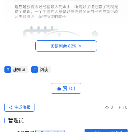
阅读剩余 82%
涨知识
阅读
首
页
赞
(0)
每
日
生成海报
0
0
一
管理员
读