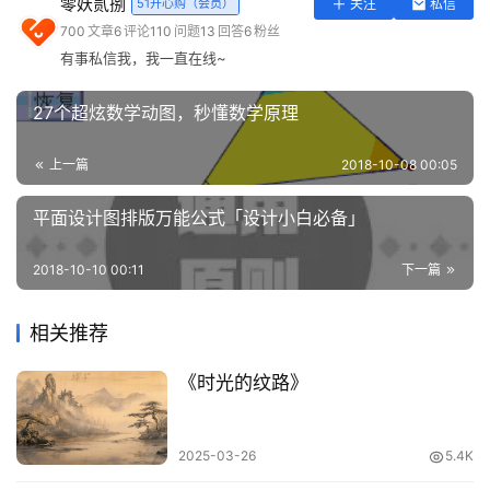
零妖贰捌
51开心购（会员）
关注
私信
实
700
文章
6
评论
110
问题
13
回答
6
粉丝
用
有事私信我，我一直在线~
工
具
27个超炫数学动图，秒懂数学原理
登录
注册
问
上一篇
2018-10-08 00:05
答
专
平面设计图排版万能公式「设计小白必备」
区
2018-10-10 00:11
下一篇
常
用
相关推荐
网
址
《时光的纹路》
2025-03-26
5.4K