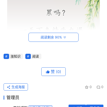
阅读剩余 90%
涨知识
阅读
首
页
赞
(0)
每
日
生成海报
0
0
一
读
管理员