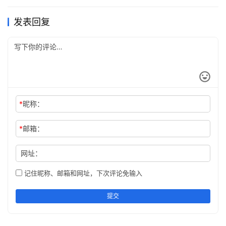
发表回复
相将共岁寒伴侣，凉飙应律惊潮韵
*
昵称：
*
邮箱：
网址：
记住昵称、邮箱和网址，下次评论免输入
提交
柳偏东面受风多，清光如耸玉山棱