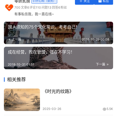
零妖贰捌
51开心购（会员）
关注
私信
实
700
文章
6
评论
110
问题
13
回答
6
粉丝
用
有事私信我，我一直在线~
工
具
国人须知的75个文化常识，考考自己！
登录
注册
问
上一篇
2018-10-29 00:08
答
专
成在经营，败在管理，错在不学习！
区
明月不谙离恨苦，尊前孤负醉吟笔
2018-10-31 01:51
下一篇
常
用
相关推荐
网
址
《时光的纹路》
2025-03-26
5.5K