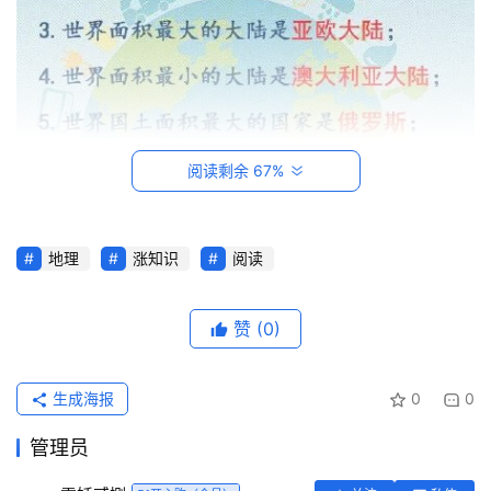
阅读剩余 67%
地理
涨知识
阅读
首
页
赞
(0)
每
日
生成海报
0
0
一
读
管理员