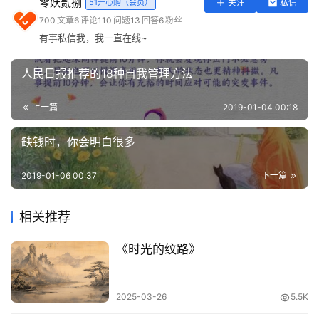
零妖贰捌
51开心购（会员）
关注
私信
实
700
文章
6
评论
110
问题
13
回答
6
粉丝
用
有事私信我，我一直在线~
工
具
人民日报推荐的18种自我管理方法
登录
注册
问
上一篇
2019-01-04 00:18
答
专
缺钱时，你会明白很多
区
2019-01-06 00:37
下一篇
常
用
相关推荐
网
址
《时光的纹路》
2025-03-26
5.5K