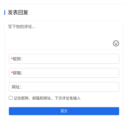
发表回复
*
昵称：
*
邮箱：
网址：
笑一个吧，
记住昵称、邮箱和网址，下次评论免输入
没人会爱上你的愁眉苦脸。
提交
是谁把光阴剪成了烟花，