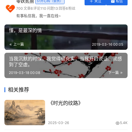
零妖贰捌
51开心购（会员）
关注
私信
实
700
文章
6
评论
110
问题
13
回答
6
粉丝
用
.........................................................
有事私信我，我一直在线~
工
具
缓，可以三思；
懂，是最深的情
登录
注册
问
退，可以远祸；
上一篇
2019-03-16 00:05
答
专
舍，可以养福；
当我沉默的时候，我觉得很充实，当我开口说话，就感
区
到了空虚。
静，可以益寿。
2019-03-18 00:08
下一篇
常
用
.........................................................
相关推荐
网
址
《时光的纹路》
2025-03-26
5.4K