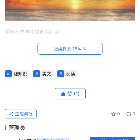
爱情不是寻找彼此共同点，
而是学会尊重彼此不同点。
阅读剩余 78%
涨知识
美文
阅读
首
页
赞
(1)
每
日
生成海报
0
0
一
读
管理员