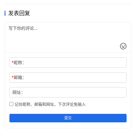
最美的人生
发表回复
就是那种蓦然回首一笑置之的淡然
毕竟，读懂了淡定，才算读懂了人生
*
昵称：
*
邮箱：
网址：
记住昵称、邮箱和网址，下次评论免输入
提交