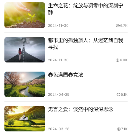
当我们和岁月一起，逐渐老去
生命之花：绽放与凋零中的深刻宁
静
光阴经了岁月的蜕变，便散了，淡了
2024-11-30
6.7K
可是关于流年的时光，却依然刻骨铭心
都市里的孤独旅人：从迷茫到自我
寻找
2024-11-30
6.0K
春色满园春意浓
2024-04-29
5.1K
无言之爱：淡然中的深深思念
2024-03-28
7.1K