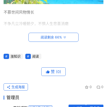
不慕世间风物情长
不争凡尘冷暖朝夕，不惧人生悲喜消磨
修一份月白风清的淡定和人淡如菊的从容
阅读剩余 66%
涨知识
阅读
首
页
赞
(0)
每
日
生成海报
0
0
一
读
管理员