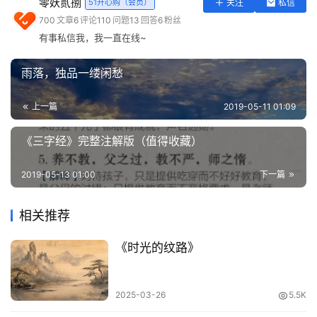
零妖贰捌
51开心购（会员）
关注
私信
实
在熙攘的市井中
700
文章
6
评论
110
问题
13
回答
6
粉丝
用
有事私信我，我一直在线~
工
探寻一种适合自己的生活方式
具
雨落，独品一缕闲愁
登录
注册
浮世流年，我自清欢
问
上一篇
2019-05-11 01:09
答
专
《三字经》完整注解版（值得收藏）
区
2019-05-13 01:00
下一篇
常
用
相关推荐
网
址
《时光的纹路》
2025-03-26
5.5K