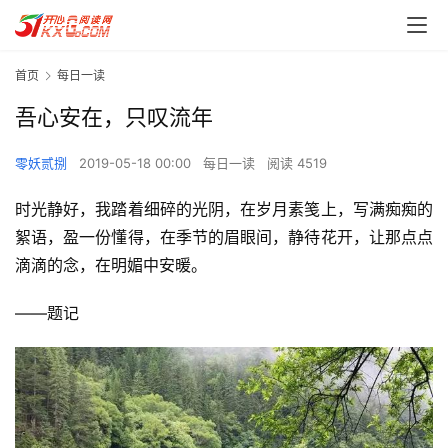
首页
每日一读
吾心安在，只叹流年
零妖贰捌
2019-05-18 00:00
每日一读
阅读 4519
时光静好，我踏着细碎的光阴，在岁月素笺上，写满痴痴的
絮语，盈一份懂得，在季节的眉眼间，静待花开，让那点点
滴滴的念，在明媚中安暖。
——题记