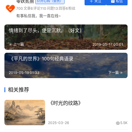
零妖贰捌
51开心购（会员）
关注
私信
才发现，最淡的就是时间的记忆，最伤的就是那一直拼命努
实
700
文章
6
评论
110
问题
13
回答
6
粉丝
用
力坚守的情迷。
有事私信我，我一直在线~
工
具
清浅流年，用一季温暖的拥抱，给自己一点安慰，即使岁月
情绪到了尽头，便是沉默。（好文）
不堪的情迷，万般苦恼，季节里流露的离愁，缱倦心间，曾
登录
注册
问
走过有风，有雨的征途，相信阳光依旧是温暖明媚的，明天
上一篇
2019-05-17 00:01
答
的希望，不会蹉跎这一刻的脆弱，永远活给自己，必定要走
专
过苦泪交际，相信总有一时快乐，只属于和自己快乐的分
《平凡的世界》100句经典语录
区
享。或许自己太多忧伤，总会把时光留下的余香，当成地久
2019-05-19 01:33
下一篇
天长的回味。
常
用
人生如旅，也要同样感谢悲伤和痛楚，若没有惨痛的记忆，
相关推荐
网
怎么会让坚强领悟心平气和，淡定从容的姿态重赴生命的曲
址
《时光的纹路》
折线，无关风月的只是那一座内心的城池，曾为一段幸福往
事，流连独钟，绝望跟痛苦，像一道忧郁的微笑，伤而轻
缓，孤而浮躁，悲伤过的泪水，孤单痛失的心碎，痛彻心扉
2025-03-26
5.5K
后，依旧孤独相送，羁绊不休的思念，是流年轻度的孤烟，