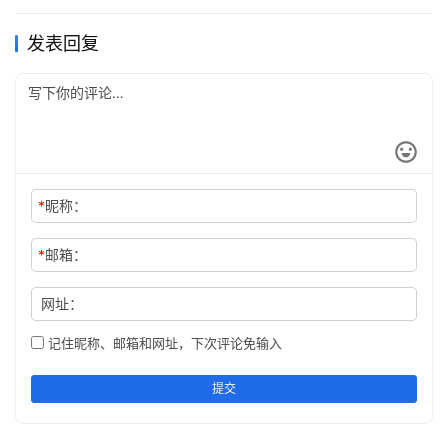
谦和。而唯有用心感悟过，才会在一滴水里领略到奔流至海
的从容与清澈。
发表回复
人生之重，从来以从容而居高，清贫与富贵，深邃或浅薄，
无需攀比，无需炫耀，若懂得，方可微笑。尘世里风起云涌
的喧哗，黑与白的惨烈厮杀，皆不能左右心智，方寸之内，
需睿智淡泊，亦如温暖在握。不要怨，光阴总是沉默，总喜
欢把年轻的光华掠夺，岂不知，清浅的只是表面，内心的丰
*
昵称：
盈才是最深刻。时间分分秒走过，每一笔的写意，每一念的
迭起，若万般聪慧，万种清喜，唯静观，而悠然自得。
*
邮箱：
形形色色中行走，无需给自己灌输烦忧。要懂得体会世间百
网址：
味，俗世沧桑，让花开花谢，草青草黄，一切因果都依着自
记住昵称、邮箱和网址，下次评论免输入
然生长。若拥有平和的心态，则人生所有的磨难都可以隐入
无常。失去的，不惋叹，得到的，不张扬，将快乐的心，在
提交
一米阳光里静静的安放。文字，一定有自己独特的馨香，每
个段落都是灵魂在独自徜徉，然后，由点滴的喜悦融汇成纸