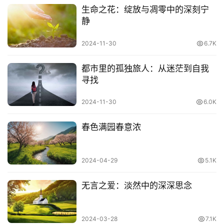
生命之花：绽放与凋零中的深刻宁
勾勒在心间的离愁，是这一季不敢离去的沧桑。季节的转
静
变，流年的浮华，那些人生路上的相聚与别离，便是生命里
卷起又铺开的风景。
2024-11-30
6.7K
某种情意，在点滴的墨色里凝聚，那些言语在长久的清寂
都市里的孤独旅人：从迷茫到自我
中，如尘香涌动，繁复与通透。临窗听风，看弯月静怡，掬
寻找
一眸清亮的水色，融汇成生命的从容去守望荒芜，让跌宕起
2024-11-30
6.0K
伏的诗意，将千头万绪的记忆晕开，与花草相凝，与风月同
行，如此静美的光阴，心绪尚且安好，温暖如影随形。
春色满园春意浓
将心比做一池水的宁静，在生活过多的张力背后捡拾起一丝
温和，无需刻意修剪，会发现，时光中某些蒺藜丛生的情绪
2024-04-29
5.1K
早已呈现出自然的圆润。生于世，要时刻懂得，用最平静的
心去触摸生活，百丈红尘中，自己只是一个小我，不羡慕容
无言之爱：淡然中的深深思念
易入眼的繁华，不贪恋市井阿谀的诱惑，拥有不骄不躁的心
怀，收纳着纷扰与安逸，然后一一过滤，最终，会成就心的
2024-03-28
7.1K