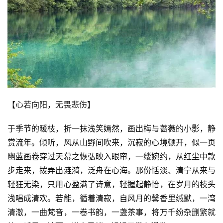
【心若向阳，无畏悲伤】
于季节的暖枝，折一抹浅笑嫣然，画出梅与蔷薇的小影，静
赏流年。倾听，风从山野间吹来，沉寂的心境顿开，似一页
幽蓝画卷穿过天幕之恢弘映入眼帘，一缕婉约，从红尘中款
步走来，拨弄出涟漪，泛舟在心海。那份恬淡、清宁从来与
轻狂无染，只用心盈满了诗意，轻握起静怡，在岁月的枝头
浅唱成清欢。若能，循着清寂，自风月的馨香里缄默，一湾
清澈，一曲梵音，一卷书韵，一盏茶事，将万千纷杂删繁就