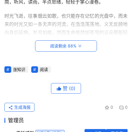
简，听风，读雨，半点思绪，轻轻于掌心漫卷。
时光飞逝，往事烟云如歌，也只能存在记忆的光盘中，而未
来的时光又如一条无声的河流，在浩浩荡荡地、义无反顾地
向身后延伸。岁月如梭，然而生命依然如苍穹的云朵那般轻
盈，又如江河那般奔流而过.
阅读剩余 88%
一袭微雨，划过静好的清寂，洗涤岁月的尘埃，润了一份心
境，给季节留下一抹清凉。风捻着心事，在岁月素白的笺上
涨知识
阅读
暗香盈袖，清浅的时光，岁月的花瓣悄然绽放，芬芳了素指
首
流年；如水的情怀，氤氲了一帘幽梦，轻盈一段指间的光
页
阴。
赞
(0)
每
几经离愁，岁月伤痕，似水年华般行走的阑珊，是不是那些
日
生成海报
0
0
太急的风景？就算岁月里的斑驳光影，用荒芜的姿态相互欺
一
骗，生命里的承诺，一如守着时间赋予苍老的答案，有时盲
读
管理员
目的寻找来时的归途，忘记了原本的高傲。走过一段苍茫，