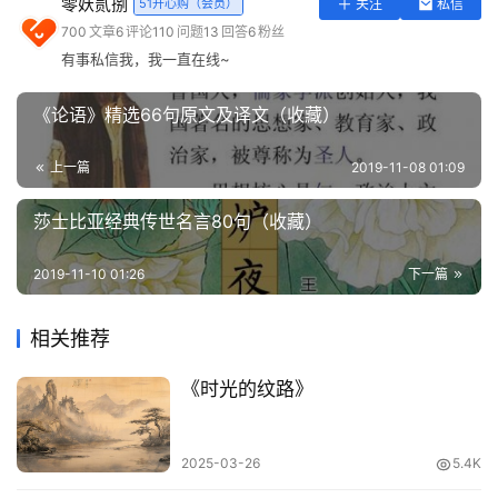
零妖贰捌
51开心购（会员）
关注
私信
实
700
文章
6
评论
110
问题
13
回答
6
粉丝
用
有事私信我，我一直在线~
工
具
《论语》精选66句原文及译文（收藏）
登录
注册
问
上一篇
2019-11-08 01:09
答
专
莎士比亚经典传世名言80句（收藏）
区
01
2019-11-10 01:26
下一篇
常
孩子的幸福来自于什么？
用
相关推荐
网
提到幸福这么哲学的东西，事实上有些难辨，但我们不得不
址
《时光的纹路》
提一提，毕竟这是所有父母的终极目标。
什么高学历、好工作、高收入等等，这些表象的背后都是父
2025-03-26
5.4K
母希望孩子幸福的心意，
那什么真正决定了一个人的幸福