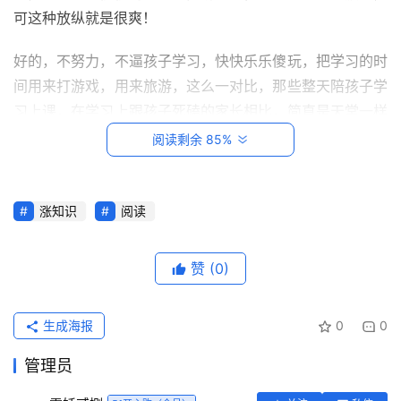
可这种放纵就是很爽！
好的，不努力，不逼孩子学习，快快乐乐傻玩，把学习的时
间用来打游戏，用来旅游，这么一对比，那些整天陪孩子学
习上课，在学习上跟孩子死磕的家长相比，简直是天堂一样
的人生。
阅读剩余 85%
可是，在教育孩子这件事上，每个家长要付出总量是一样
的，也就是说，前期过得越省心、越偷懒，后期要付出的代
涨知识
阅读
首
价就越大。
页
赞
(0)
投资孩子，就是投资自己后半生的幸福。本文值得老师和家
每
长们深思！
日
生成海报
0
0
一
读
管理员