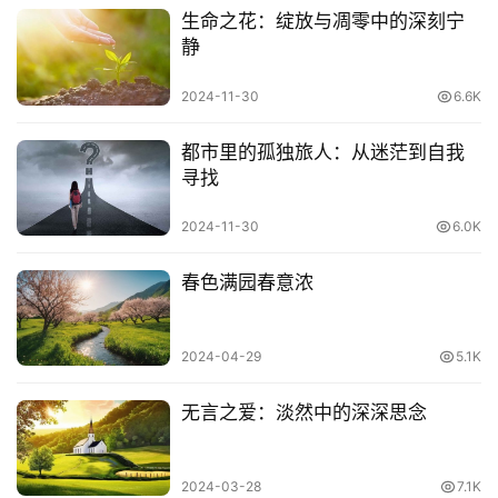
呢？
生命之花：绽放与凋零中的深刻宁
静
很多作家都有过诠释和解释，如果你
阅读
的足够多，你会发
现，幸福一定跟两个指标密切相关——尊严和自由。
2024-11-30
6.6K
尊严不用讲了，与一个人的德行和社会地位密不可分，光是
都市里的孤独旅人：从迷茫到自我
寻找
德行好并没用，你所处的阶级会深深影响到你得到的尊严，
这是阶级的定律。
2024-11-30
6.0K
自由呢？人都有自由意志，但是这个社会给你的自由是有限
春色满园春意浓
的，财富和地位决定了很大程度的自由，这是我们不得不承
认的。
2024-04-29
5.1K
去网上看看，年轻人面对那些“二十岁就看到死的职业和人
生”、“面对社会中的冷眼”、“面对我们口中的平凡人生的时
无言之爱：淡然中的深深思念
候”，是有多么的不满和无助。
2024-03-28
7.1K
当一个年轻人因为一纸简历就遭遇了别人几十倍的失败的时