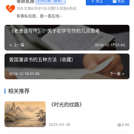
零妖贰捌
51开心购（会员）
关注
私信
实
700
文章
6
评论
110
问题
13
回答
6
粉丝
用
有事私信我，我一直在线~
工
具
《老舍谈写作》：关于初学写作的几点思考
登录
注册
问
上一篇
2019-12-17 01:45
答
专
曾国藩读书的五种方法（收藏）
区
2019-12-19 01:39
下一篇
常
用
相关推荐
网
址
《时光的纹路》
2025-03-26
5.4K