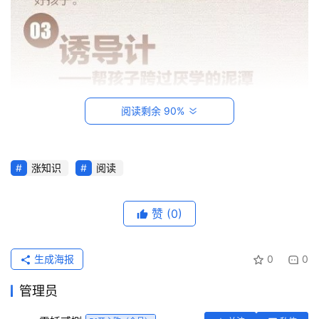
阅读剩余 90%
涨知识
阅读
首
页
赞
(0)
每
日
生成海报
0
0
一
读
管理员