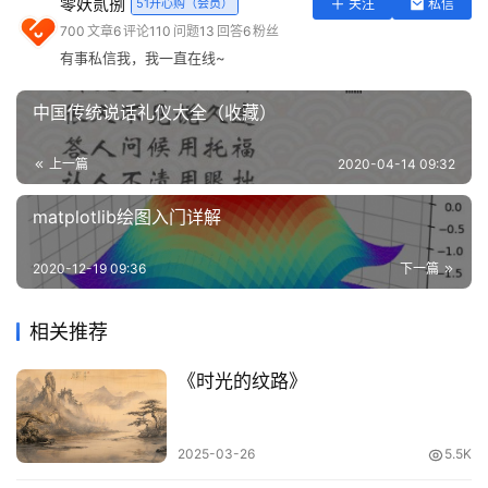
零妖贰捌
51开心购（会员）
关注
私信
实
700
文章
6
评论
110
问题
13
回答
6
粉丝
用
有事私信我，我一直在线~
工
具
中国传统说话礼仪大全（收藏）
登录
注册
问
上一篇
2020-04-14 09:32
答
专
matplotlib绘图入门详解
区
2020-12-19 09:36
下一篇
常
用
相关推荐
网
址
《时光的纹路》
2025-03-26
5.5K