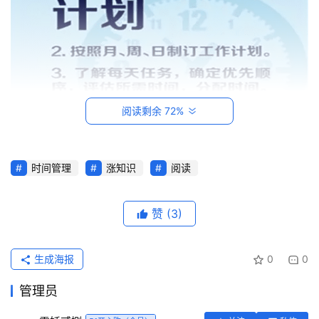
阅读剩余 72%
时间管理
涨知识
阅读
首
页
赞
(3)
每
日
生成海报
0
0
一
读
管理员