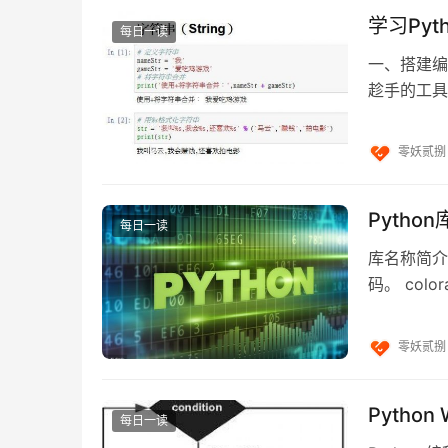
学习Py
每日一读
一、搭建编
趁手的工具，
考的书籍《P
零妖贰捌
Pytho
循环遍历
每日一读
库名称简介
for-in 可以用来遍历数组与字典：
码。 co
Prettyt
零妖贰捌
Python
每日一读