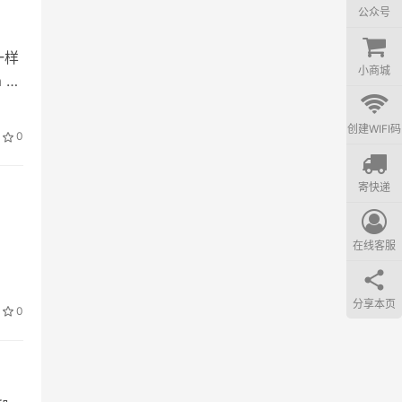
公众号
一样
小商城
 参
创建WIFI码
0
寄快递
在线客服
分享本页
0