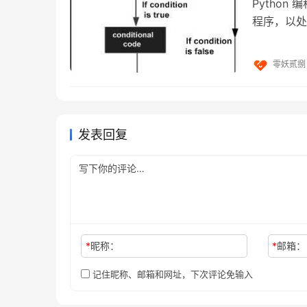
Python
程序，以处
行语句……
零妖贰捌
发表回复
Number: 数值类型
*
昵称：
*
邮箱：
x = 3print type(x) # Prints "<type 'int'
记住昵称、邮箱和网址，下次评论免输入