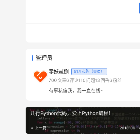
模块
管理员
Python 中的模块（Module）即是 Pyt
时，函数名往往就是命名空间（Namespace）
零妖贰捌
51开心购（会员）
__init__.py 指明某个文件夹为包:
700
文章
6
评论
110
问题
13
回答
6
粉丝
有事私信我，我一直在线~
几行Python代码，爱上Python编程！
上一篇
2018-06-1