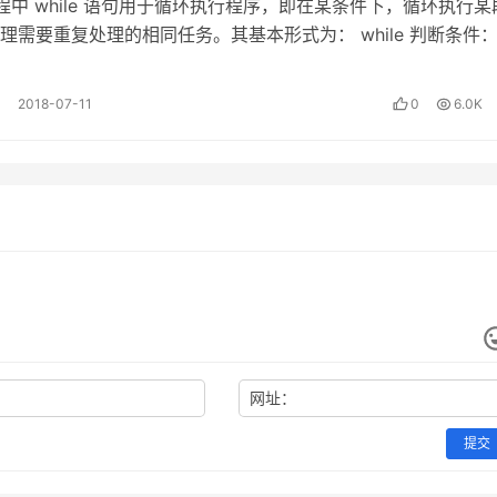
 编程中 while 语句用于循环执行程序，即在某条件下，循环执行某
理需要重复处理的相同任务。其基本形式为： while 判断条件：
 执行语句…
2018-07-11
0
6.0K
网址：
>"print x # Prints "3"print x + 1 # Addition; prints "4"
提交