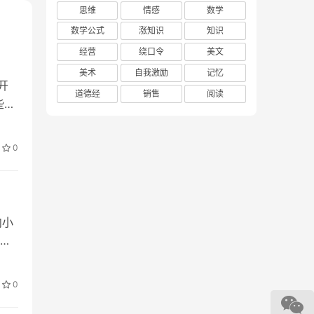
思维
情感
数学
数学公式
涨知识
知识
经营
绕口令
美文
美术
自我激励
记忆
开
道德经
销售
阅读
些框
0
ef subAFun(): print('Hello from subAFun') def subAFunTwo
内小
0