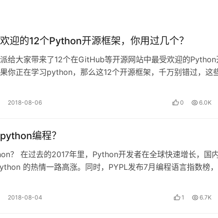
欢迎的12个Python开源框架，你用过几个？
派给大家带来了12个在GitHub等开源网站中最受欢迎的Python
果你正在学习python，那么这12个开源框架，千万别错过，这
/O，OLA…
2018-08-06
0
6.0K
入口:
ython编程？
 subA.py subSubModules/ __init__.py subSubA.py# subA.pyd
hon？ 在过去的2017年里，Python开发者在全球快速增长，国
Python 的热情一路高涨。同时，PYPL发布7月编程语言指数榜，
在今…
2018-08-04
1
6.7K