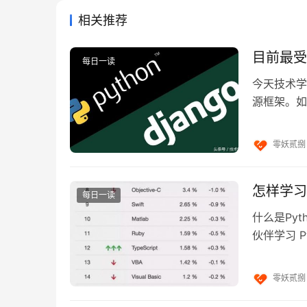
相关推荐
目前最受
每日一读
今天技术学
源框架。如
架包括事件I
零妖贰捌
Package 可以为某个目录下所有的文件设置统一
怎样学习p
someDir/ main.py subModules/ __init__.py
每日一读
什么是Pyt
伙伴学习 
Python 
零妖贰捌