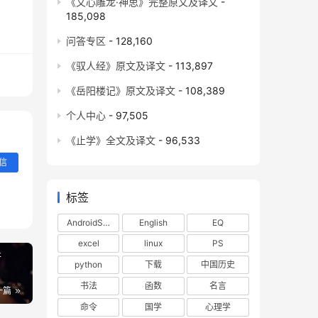
《文心雕龙·神思》完整原文及译文
-
185,098
问答专区
- 128,160
《驭人经》原文及译文
- 113,897
《岳阳楼记》原文及译文
- 108,389
个人中心
- 97,505
变量
《止学》全文及译文
- 96,533
由 
信
标签
AndroidStudio
English
EQ
excel
linux
PS
倍
python
下载
中国历史
书法
函数
名言
一篇
命令
国学
心理学