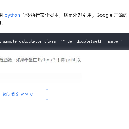
用 
python
 命令执行某个脚本，还是外部引用；Google 开源的 fi
架：
A simple calculator class.""" def double(self, number): 
阅读剩余 91%