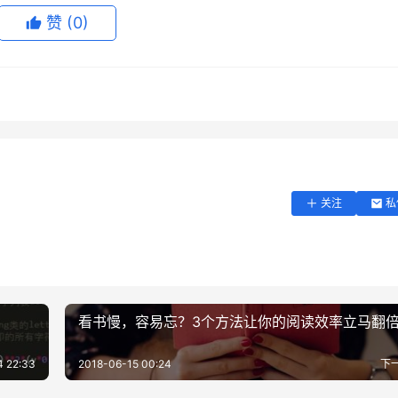
赞
(0)
hon 源码文件，其可以导出类、函数与全局变量；当我们从某个模块导入
。而 Python 中的包（Package）则是模块的文件夹，往往
关注
私
看书慢，容易忘？3个方法让你的阅读效率立马翻
4 22:33
2018-06-15 00:24
下