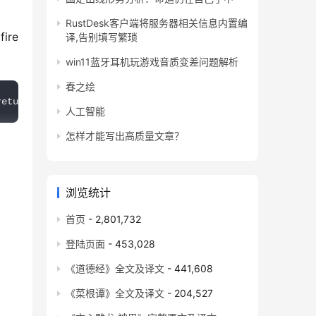
RustDesk客户端将服务器相关信息内置编
re 
译,告别填写繁琐
win11蓝牙耳机玩游戏音质变差问题解析
春之绘
return 2 * numberif __name__ == '__main__': fire.Fire(Ca
人工智能
怎样才能写出高质量文章？
浏览统计
首页
- 2,801,732
登陆页面
- 453,028
《道德经》全文及译文
- 441,608
《菜根谭》全文及译文
- 204,527