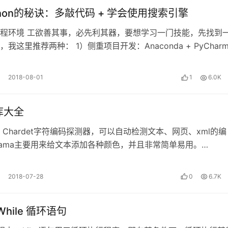
thon的秘诀：多敲代码 + 学会使用搜索引擎
程环境 工欲善其事，必先利其器，要想学习一门技能，先找到
我这里推荐两种： 1）侧重项目开发：Anaconda + PyCharm
ython…
2018-08-01
1
6.0K
n库大全
 Chardet字符编码探测器，可以自动检测文本、网页、xml的编
lorama主要用来给文本添加各种颜色，并且非常简单易用。
able主要用于在终…
2018-07-28
0
6.7K
 While 循环语句