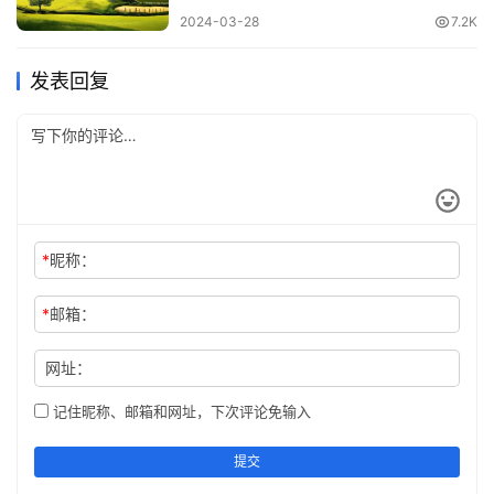
2024-03-28
7.2K
想要拥有，就得行动着手去做。
发表回复
*
昵称：
*
邮箱：
网址：
包容大度，是人生最大的智慧。
记住昵称、邮箱和网址，下次评论免输入
提交
每天进步一点点! - 51开心Go阅读网
网络转载，经
零妖贰捌
整