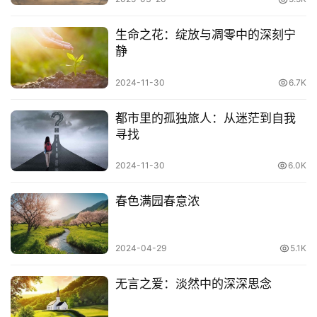
生命之花：绽放与凋零中的深刻宁
静
2024-11-30
6.7K
都市里的孤独旅人：从迷茫到自我
不急不躁，心静如水是一种修养。
寻找
2024-11-30
6.0K
春色满园春意浓
2024-04-29
5.1K
无言之爱：淡然中的深深思念