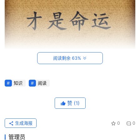
命运是可以改变的，只要你愿意去改变。
阅读剩余 63%
首
知识
阅读
页
赞
(1)
每
日
一
生成海报
0
0
读
管理员