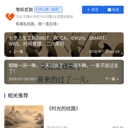
有舍就有得，舍也是一种得到。
实
零妖贰捌
51开心购（会员）
关注
私信
用
700
文章
6
评论
110
问题
13
回答
6
粉丝
工
有事私信我，我一直在线~
具
登录
注册
七个人生工具SWOT、PDCA、6W2H、SMART、
问
WBS、时间管理、二八原则
答
上一篇
2018-07-20 00:09
专
区
眼睛一闭一睁，一天过去了；一闭不睁，一辈子就过去
了！
常
2018-07-20 00:17
下一篇
用
网
忍让谦让，是一种让内心成长的历练。
相关推荐
址
《时光的纹路》
2025-03-26
5.5K