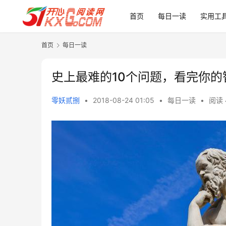
首页
每日一读
实用工
首页
每日一读
史上最难的10个问题，看完你
零妖贰捌
•
2018-08-24 01:05
•
每日一读
•
阅读 