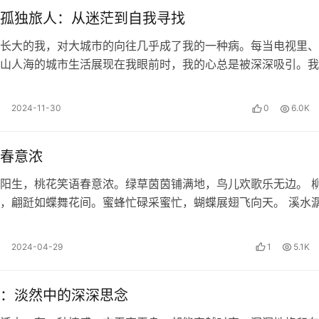
力学领域中的一个悖论。其内容是：一只猫、一些放射性元素和
孤独旅人：从迷茫到自我寻找
小时内，放射性元素衰变的几率为50%。如果衰变，那么一个连
长大的我，对大城市的向往几乎成了我的一种病。每当电视里、
气，杀死猫。因为这件事会否发生的概率相等，薛定锷认为在盒
山人海的城市生活展现在我眼前时，我的心总是被深深吸引。我
攘攘的氛围，喜欢那座满是商场和高楼…
2024-11-30
0
6.0K
感觉中心转向这一认识论自觉，作者对存在作“性空”处理，提出
春意浓
这不是预设，而是作者头脑中概念体由连接逻辑深度析解的结果
现，相互作用也无处实现。以终极单元为进路，作者自觉立足且
阳生，桃花笑语春意浓。绿草茵茵铺满地，鸟儿欢歌乐无边。 
，翩跹如蝶舞花间。蜜蜂忙碌采蜜忙，蝴蝶展翅飞向天。 溪水
醒沉睡的大地。小鱼在水中游，欢…
，无结构，不可分割，不生不灭，不可标记。单元以统一恒速各
2024-04-29
1
5.1K
于切点（两球面接触点）从新由点径向扩展，直至再遇重复前为
在作扩展活动，即没有时空意义。一个单元作为一个整体，无论
：淡然中的深深思念
处（切点），作者称之为实现，这是最基本的实现。单元的活动状
却埋下了量子和时空现象的全部逻辑及其量化基础。