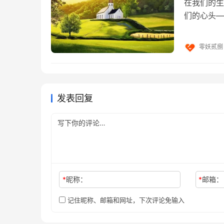
在我们的生
们的心头—
单元之间的几何精致关系显示存在的发展是因果
强烈的味道
之间相应实现，实现相应确定。虽然具体主体实
零妖贰捌
先前存在，确定不是决定，在作者的概念和逻辑
体存在。作为主体信息来源的存在为该主体的客
中实现相应确定，实现是再实现的路径依赖，实
体实现不是多世界发生，多主体之间是存在的交
发表回复
界。
三、中文屋（The ChineseRoom）
图灵1950年设计这样一个测试：测试人在与被
被测试者随意提问。问过一些问题后，如果被测
*
昵称：
*
邮箱：
答，那么这台机器就通过了测试，并被认为具有
记住昵称、邮箱和网址，下次评论免输入
美国哲学家JohnSearle于20世纪80年代初
子中，他随身带着一本写有中文对应关系的书。