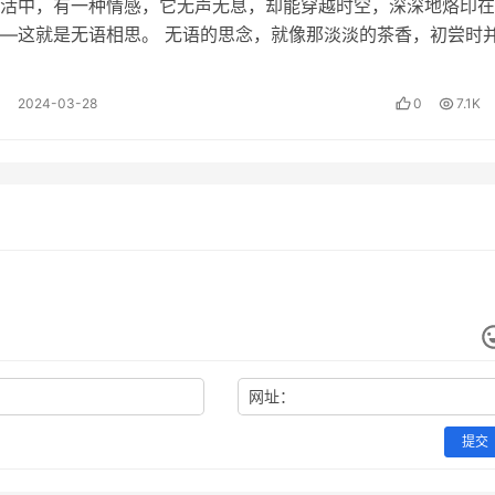
活中，有一种情感，它无声无息，却能穿越时空，深深地烙印在
—这就是无语相思。 无语的思念，就像那淡淡的茶香，初尝时
决定的。单元既不是粒子，也不是波，几率更不是其內禀属性，
，但当你细细品味，那份深沉的韵味…
现可以相应确定先前存在的形式、状态、属性，但丝毫不决定或
2024-03-28
0
7.1K
体系里，决定和确定已彻底分野。作为实现的存在为主体，无关
体，客体决定主体，主体确定客体。而且，存在会永不停息地在
现即确定，未实现的可能路径即不存在，因此，多世界不存在。
集、并集、子集等集合关系，且有相互作用或影响，是处于同
测试者(一个人和一台机器)隔开的情况下，通过一些装置（如键盘
试者超过30%的答复不能使测试人确认出哪个是人、哪个是机器
网址：
人类智能。
提交
提出“中文屋”反驳“图灵测试”：一位不懂中文的人身处一个留有小窗口
写着中文问题的纸片通过小窗口送入房间中，房间中的人使用他