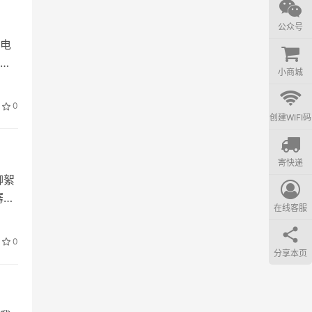
一瓶
公众号
接在
电
子被
喜
小商城
0
创建WIFI码
无本
，并
寄快递
也只
柳絮
潺潺
在线客服
自作
0
。孤
分享本页
径向
态相