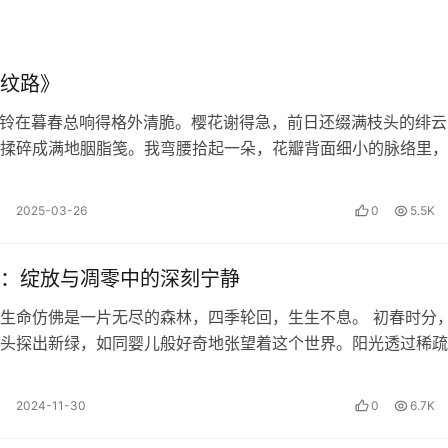
在某种生命维持液体中，大脑上插着电极，电极连到一台能完美
纹路》
你周围的世界是否真实？
铃在暮春总响得格外清脆。樱花谢得急，前日还缀满枝头的绯云
揉碎成满地胭脂笺。我弯腰拾起一朵，花瓣背面细小的脉络里，
晞的微光。…
认知）意义，不同种感觉之间相互确定，意识是两种以上感觉神
2025-03-26
0
5.5K
建立连接并因连接引起同时兴奋，感觉神经连接路径即意识逻辑
体是以感觉经验对存在建立属性的，所谓“物理”的本体是意识主
：绽放与凋零中的深刻宁静
，作者称之为“哲学的感觉中心转向”，一切现象、形式、属性
定。意识不是对客体的本真反映，而是生成了生物适应生存的
生命仿佛是一片无尽的森林，四季轮回，生生不息。 初春时分
本质。主体感觉确定也是意识主体对客体的利用等实践依据，这
头探出新绿，如同婴儿般好奇地张望着这个世界。阳光透过稀疏
陆离地洒在嫩芽上，它们在微风中轻…
2024-11-30
0
6.7K