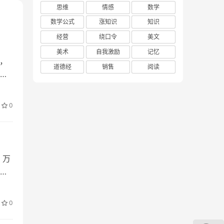
思维
情感
数学
数学公式
涨知识
知识
经营
绕口令
美文
安排
美术
自我激励
记忆
，
道德经
销售
阅读
还
经同
0
。这
体建
、概
新东
，万
给出
的
0