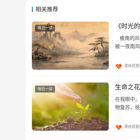
相关推荐
一、
缸中的大脑（Brain in a Vat）
一个疯狂科学家把你的大脑从你的体内取出，放
《时光的
每日一读
和模拟身体感官刺激信号的电脑上。你能否判断
檐角的风
被一夜南风
作者：不能。
凝着晨露未
作者实现意识学揭示：单一感觉实现没有意识（
零妖贰捌
时兴奋的主体实现；不同种感觉神经因同时兴奋
是作者意识实现感觉神经连接模型，强调意识主
生命之花
构存在而非客体，其立足点是感觉而非物理属性
每日一读
念、语言、逻辑都可还原为不同感觉之间相互确
在我眼中，
西，意识主体对客体存在只能给出关系而给不出
物复苏，枝
叶隙，斑驳
新的知识论奠基。
零妖贰捌
二、薛定锷的猫（Schrodinger’s Cat）