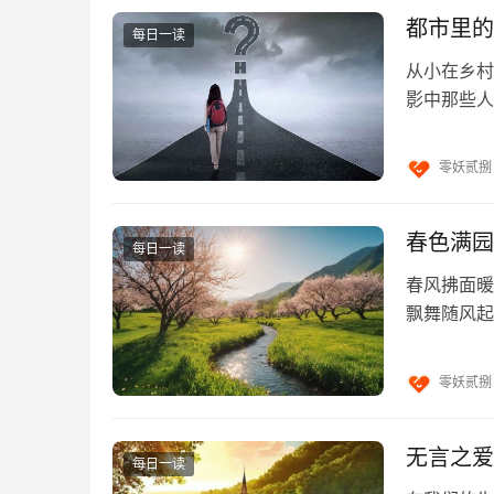
薛定锷的猫最早由物理学家薛定锷提出，是量子
都市里的
每日一读
毒气一起被封闭在一个盒子里一个小时。在一个
从小在乡村
计数器上的锤子就会被触发，打碎瓶子，释放毒
影中那些人
打开前，盒子中的猫被认为是既死又活的。
欢那种熙熙
作者：不对，猫要么死了，要么活着。
零妖贰捌
意识主体是以感觉经验对存在建立属性的，基于
春色满园
质固有属性（包括时空）的统一最小单元概念。
每日一读
且，若假设物质无限可分，则质能的量化无以实
春风拂面暖
能立足感觉范畴，从根本建构物理机制模型。
飘舞随风起
流水声，唤
单元各为一个整体，只具自然单位个数，无量差
零妖贰捌
径向扩展，（像气球膨胀），两能元相遇则即时
立单元任意径向大小没有区别，也无法确定是否
无言之爱
多大，在何处他遇则相应即时“塌缩”确定于该
每日一读
应实现确定。“性空”的单元模型虽是如此简单，