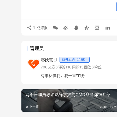
生成海报
管理员
零妖贰捌
51开心购（会员）
700
文章
6
评论
110
问题
13
回答
6
粉丝
有事私信我，我一直在线~
网络管理员必须熟练掌握的CMD命令详细介绍
上一篇
2018-08-2