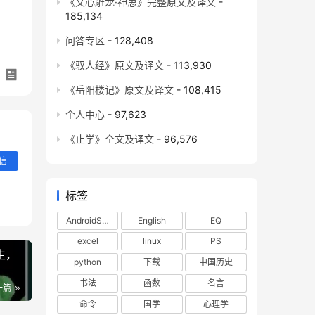
《文心雕龙·神思》完整原文及译文
-
185,134
问答专区
- 128,408
《驭人经》原文及译文
- 113,930
《岳阳楼记》原文及译文
- 108,415
个人中心
- 97,623
《止学》全文及译文
- 96,576
信
标签
AndroidStudio
English
EQ
excel
linux
PS
生，
python
下载
中国历史
书法
函数
名言
一篇
命令
国学
心理学