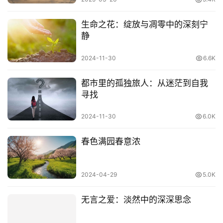
和剪断”那些非良性的，对你没有好处也无任何意义的线。
生命之花：绽放与凋零中的深刻宁
静
2024-11-30
6.6K
都市里的孤独旅人：从迷茫到自我
寻找
2024-11-30
6.0K
春色满园春意浓
三、精神层面
2024-04-29
5.0K
从精神层面来讲，人是一种追求精神并从精神上获得愉悦的
无言之爱：淡然中的深深思念
动物，世界上唯一的那种动物。这种动物是需要通过修炼