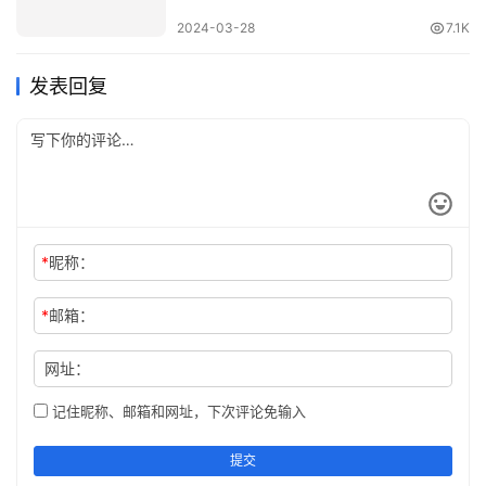
的，而修炼的重要方式或者说是重要渠道，便是对图书的
阅
2024-03-28
7.1K
读
。
发表回复
精神上强大的人是不畏惧现实的，精神上富有的人是不抱怨
现实的。而不畏惧和不抱怨的心里是取得成功、收获幸福最
大的依仗。而在书籍中，你会看到形形色色的人、各种各样
的人生，这一个个鲜活有趣的灵魂，正是富足你精神世界的
沃土。
四、包容性
*
昵称：
经常读书的人，其包容性是更大的，因为他的学识、眼界、
*
邮箱：
思想不会局限在一个点上。
网址：
他们更容易从容的面对一件或好或坏的事，接受一个不一样
记住昵称、邮箱和网址，下次评论免输入
的观点，和各阶层的人们融洽相处，能接受热闹也能享受孤
独，拥有一颗平常心。
提交