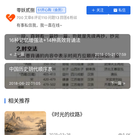
从表面简单粗暴的去处理。
零妖贰捌
51开心购（会员）
关注
私信
实
700
文章
6
评论
110
问题
13
回答
6
粉丝
用
因为面对一个问题，你所能做的就是从你已知的“知识库”中
有事私信我，我一直在线~
工
寻求答案。比如一个高数问题，你用你已知的中学数学知识
具
来解答，能解答出来的概率是很小的；再比如“你为什么买
16种记忆增强法+14种高效背诵法
登录
注册
不起房”这个问题，大部分人的解读就是：因为穷，工资跟
问
不上房价这些。可事实上这并不是关键，里面还有经济问
上一篇
2018-06-21 07:59
答
题、土地供给、国家调控、教育和人才问题等等。
专
中国历史朝代顺序表
区
2、独立思考能力的差距。经常读书的人，思考和处理问题
2018-06-22 01:05
下一篇
的时候，更加独立和理性；相反的则比较从众和感性。比
常
如：一个产品被炒热之后的跟风消费（事实上你并不需
用
相关推荐
要）；被媒体、大V或商家的诱导、煽动，而丧失了自主思
网
址
考和判断的能力，做出一些傻气、甚至危害他人的事情。
《时光的纹路》
我们大部分人都不愿意做木偶，但事实上很多时候我们都被
一根根“线”给操控者。读书所体现出来的好处就是帮你“识别
2025-03-26
5.4K