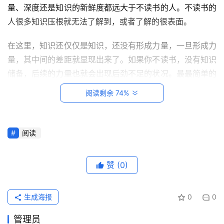
量、深度还是知识的新鲜度都远大于不读书的人。不读书的
人很多知识压根就无法了解到，或者了解的很表面。
在这里，知识还仅仅是知识，还没有形成力量，一旦形成力
量，其中间的差距就显现出来了。如果你不读书，没有知识
储备，后续的力量也就会出现后劲不足的状况。最最简单的
例子：你和朋友、同时、老板聊天或探讨问题的时候，你就
阅读剩余 74%
跟不上他们的思路、理解不了所讲的内容（如果这个时候有
比较对象，就更尴尬了）。如果经常出现这种问题，结果就
不用多说了吧？
阅读
首
页
二、思维方式
（经常读心理学、经济学、营销学、社会学等
赞
(0)
方面的书籍中体现的比较明显。）
每
1、经常读书的人，在思考问题的时候有广度也有深度，更
日
生成海报
0
0
一
容易透过现象看本质，恰当好处的解决问题；而大多数不读
读
管理员
书的人，看到的都是表面的、肤浅的问题，解决问题也只能