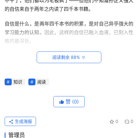
不干了，他们都以为老板疯了——但他们不知道孙正义强大
的自信来自于两年之内读了四千本书籍。
自信是什么，是两年四千本书的积累，是对自己异乎强大的
学习能力的认知。
因此，这样的自信已融入血液，已刻入性
格的最深处。
或许我们能从下面这14条商业法则中，对这位日本首富的成
阅读剩余 88%
功秘诀窥探一二。
Tip 1：人生蓝图
首
知识
阅读
页
先来决定要登的山吧！
这是体现孙正义基本人生观的一句
赞
(0)
话。孙正义19岁时制定了人生规划：20岁开始扬名，30岁
每
开始积累经费，40岁开始靠人力决战，50岁开始实现事
日
业，60岁开始传给下一代。
一
生成海报
0
0
读
孙正义会在新年来临时制定自己的年度规划，每过几个月便
管理员