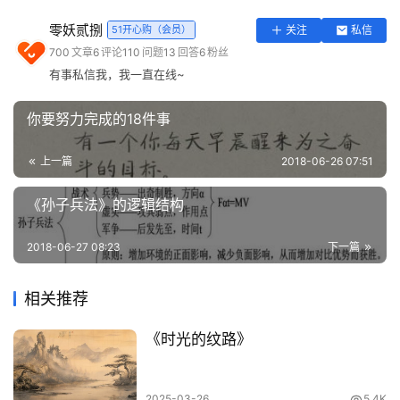
会逐项检查自己正在进行的项目的问题所在，然后他会将核
实
零妖贰捌
51开心购（会员）
关注
私信
查结果打印出来随身携带，早晚上下班的时候拿出来看看。
用
700
文章
6
评论
110
问题
13
回答
6
粉丝
这样，孙正义就在那项50年规划的基础上，持续思考自己
工
有事私信我，我一直在线~
具
今天该做什么。
登录
注册
你要努力完成的18件事
Tip 2：70%法则
问
答
上一篇
2018-06-26 07:51
如果觉得自己在某项事业上有90%的概率获得成功，可能已
专
区
经有同样有把握的竞争对手存在，这时动手为时已晚。
《孙子兵法》的逻辑结构
如果成功率在50%，就市场的生命周期而言，可能时机尚
常
2018-06-27 08:23
下一篇
早，同时也意味着自家企业与竞争对手相比并未处于绝对优
用
网
势的地位，业内第三方将无法判断应当追随哪一方。
相关推荐
址
因此，
70%的成功率是个重要的参考指标。
《时光的纹路》
Tip 3：做出1000套商业计划后再来
2025-03-26
5.4K