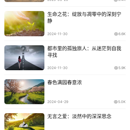
创业者做商业计划时通常会基于营业额数据做出乐观、平庸
生命之花：绽放与凋零中的深刻宁
和悲观三套方案，但孙正义认为三套商业计划不够，
需要
静
“1000套”
。
2024-11-30
6.6K
新兴市场没人知道竞争对手会采取什么样的商业战略，可能
性不胜枚举，只有找出方案的主轴，即用户获得率、客单
都市里的孤独旅人：从迷茫到自我
价、设备投资额、用户获得成本等前提数据，才能摸索出正
寻找
确的答案。
2024-11-30
5.9K
Tip 4：要做成一件事，必须用逆向思维
春色满园春意浓
孙正义总是先设定好最终目标，再通过倒推确定过渡目标，
然后才开始迈步。 “要实现某项目标，在目标的前一阶段要
2024-04-29
5.0K
做到什么，而要做到这一点，又要在它的前一阶段做到什
么。”
无言之爱：淡然中的深深思念
Tip 5：提供自己认可的产品