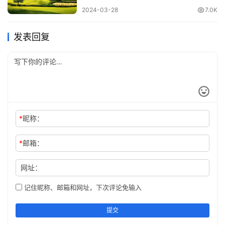
2024-03-28
7.0K
自己骗不了自己，最难说服的对象就是自己。软银推出的手
机，孙正义都会亲自了解一番，只有那些能被他认可的型号
发表回复
才会成为软银推出的产品。
孙正义和他人谈判合作之前，都要先和公司内部人士充分探
讨，制定双赢的方案。否则
一味追求己方利益，缺乏令对方
信服的理由，只会让自己心虚、对方戒备。
*
昵称：
Tip 6：10秒内想不清楚的事先不做
*
邮箱：
孙正义进行决策时，总会瞬间做出结论。不过有时他也会因
一时“无法决定”而将相关事项暂时搁置。
经营者如果思考良
网址：
久依然无法得出结论，还是不要给出结论的好。
记住昵称、邮箱和网址，下次评论免输入
在他看来，无法立即决定是存在决策所需的关键资料，所以
提交
这时，他会让下属收集、准备所需要的材料，以便作出正确