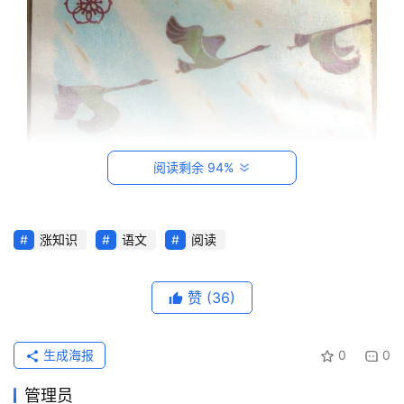
阅读剩余 94%
首
涨知识
语文
阅读
页
赞
(36)
每
日
一
生成海报
0
0
读
管理员