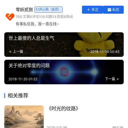
实
零妖贰捌
51开心购（会员）
关注
私信
用
700
文章
6
评论
110
问题
13
回答
6
粉丝
工
有事私信我，我一直在线~
具
登录
注册
世上最傻的人总是生气
问
答
上一篇
2018-11-18 00:45
专
区
关于绝对零度的问题
常
2018-11-20 01:22
下一篇
用
网
相关推荐
址
《时光的纹路》
2025-03-26
5.5K