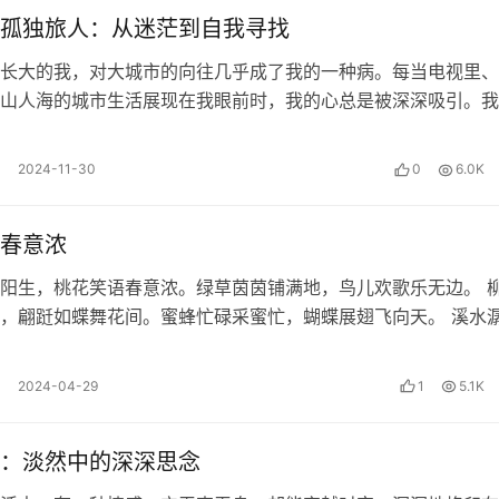
孤独旅人：从迷茫到自我寻找
长大的我，对大城市的向往几乎成了我的一种病。每当电视里、
山人海的城市生活展现在我眼前时，我的心总是被深深吸引。我
攘攘的氛围，喜欢那座满是商场和高楼…
2024-11-30
0
6.0K
春意浓
阳生，桃花笑语春意浓。绿草茵茵铺满地，鸟儿欢歌乐无边。 
，翩跹如蝶舞花间。蜜蜂忙碌采蜜忙，蝴蝶展翅飞向天。 溪水
醒沉睡的大地。小鱼在水中游，欢…
了
2024-04-29
1
5.1K
：淡然中的深深思念