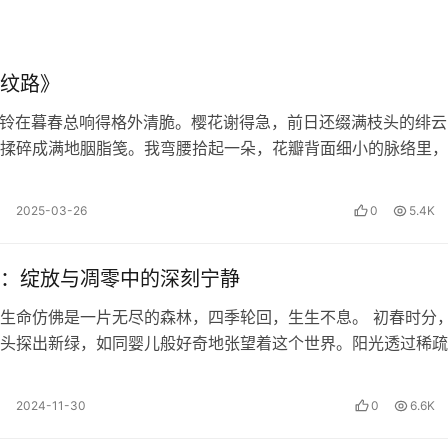
纹路》
铃在暮春总响得格外清脆。樱花谢得急，前日还缀满枝头的绯云
揉碎成满地胭脂笺。我弯腰拾起一朵，花瓣背面细小的脉络里，
晞的微光。…
2025-03-26
0
5.4K
：绽放与凋零中的深刻宁静
生命仿佛是一片无尽的森林，四季轮回，生生不息。 初春时分
头探出新绿，如同婴儿般好奇地张望着这个世界。阳光透过稀疏
陆离地洒在嫩芽上，它们在微风中轻…
2024-11-30
0
6.6K