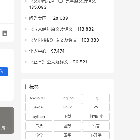
《文心雕龙·神思》完整原文及译文
-
我实
185,083
我实
问答专区
- 128,089
《驭人经》原文及译文
- 113,882
《岳阳楼记》原文及译文
- 108,380
个人中心
- 97,474
《止学》全文及译文
- 96,521
信
标签
AndroidStudio
English
EQ
excel
linux
PS
python
下载
中国历史
书法
函数
名言
一篇
命令
国学
心理学