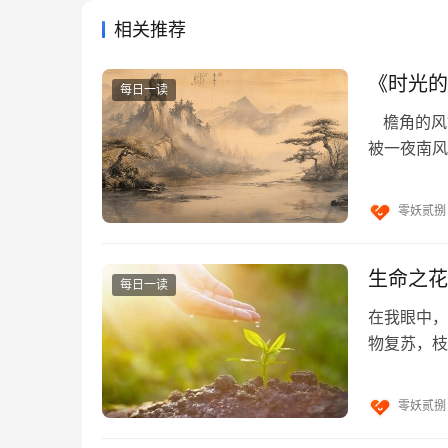
相关推荐
2
《时光的
商户不好意思要账，结果自己门店关了；
每日一读
檐角的风
被一夜南风
凝着晨露未
零妖贰捌
生命之花
每日一读
在我眼中，
物复苏，枝
3
叶隙，斑驳
零妖贰捌
不好意思向心仪的人表白，结果她跟别人走了