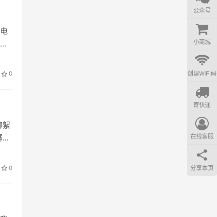
公众号
电
小商城
喜
创建WIFI码
0
寄快递
柳絮
在线客服
潺潺
分享本页
0