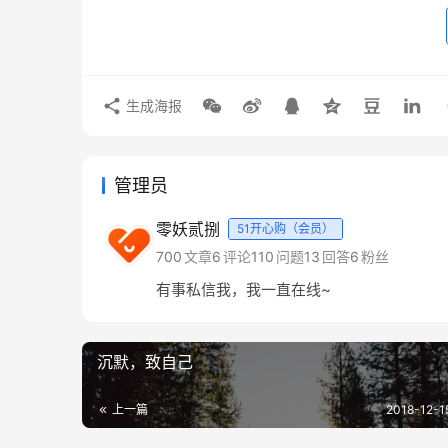
熏陶中，我们将我们的生理需求与尊重需求以及
现需求取代了生理需求的基础位置，所以我们在
现需求，最终导致了死要面子活受罪的局面。
生成海报
1
乞丐不好意思要饭，结果饿死了；
管理员
零妖贰捌
51开心购（会员）
700
文章
6
评论
110
问题
13
回答
6
粉丝
有事私信我，我一直在线~
沉默，致自己
上一篇
2018-12-1