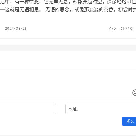
活中，有一种情感，它无声无息，却能穿越时空，深深地烙印在
—这就是无语相思。 无语的思念，就像那淡淡的茶香，初尝时
，但当你细细品味，那份深沉的韵味…
2024-03-28
0
7.1K
网址：
提交