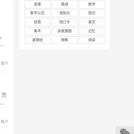
思维
情感
数学
数学公式
涨知识
知识
经营
绕口令
美文
美术
自我激励
记忆
，
道德经
销售
阅读
还
0
，万
的
0