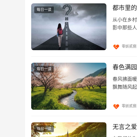
都市里的
每日一读
从小在乡村
影中那些人
欢那种熙熙
零妖贰捌
春色满园
每日一读
春风拂面暖
4
飘舞随风起
流水声，唤
不好意思让客户签单，结果客户在别人那里成交
零妖贰捌
无言之爱
每日一读