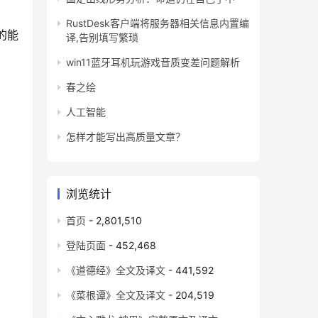
RustDesk客户端将服务器相关信息内置编
的能
译,告别填写繁琐
win11蓝牙耳机玩游戏音质变差问题解析
春之绘
人工智能
怎样才能写出高质量文章？
浏览统计
首页
- 2,801,510
登陆页面
- 452,468
《道德经》全文及译文
- 441,592
《菜根谭》全文及译文
- 204,519
文化