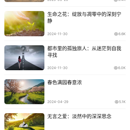
译文：有了过错，而不悔改，这才叫过错。
生命之花：绽放与凋零中的深刻宁
静
9.知足不辱，知止不殆。《汉书》
2024-11-30
6.6K
译文：懂得满足就不会受到屈辱，懂得适可而止就不会遇到
危险。
都市里的孤独旅人：从迷茫到自我
寻找
10.百里不同风，千里不同俗。《汉书》
2024-11-30
6.0K
译文：在一百里的范围之内，可能气候是一样的，出了一百
里，这个气候就不同了，如果你出了一千里，俗也不同了。
春色满园春意浓
11.不汲汲于富贵，不戚戚于贫贱。《汉书》
2024-04-29
5.1K
译文：不为贫贱而忧虑悲伤，不为富贵而匆忙追求。
无言之爱：淡然中的深深思念
12.事不当时固争，防祸于未然。《汉书》