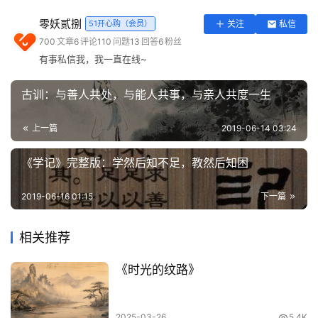
译文：苦口的直言，就像良药；动听的言辞，就像疾病。
实
零妖贰捌
51开心购（会员）
关注
私信
用
700
文章
6
评论
110
问题
13
回答
6
粉丝
6.家贫则思良妻，国乱则思良相。《史记》
工
有事私信我，我一直在线~
具
译文：这句话以“家贫思良妻”作比，说明了国家处于危急状
登录
注册
古训：与善人共处，与能人共事，与亲人共度一生
态下杰出的治国英才对于“挽大厦之将倾”的作用。其意是强
问
答
调杰出人才的作用只有在危急关头才能淋漓尽致地表现出
上一篇
2019-06-14 03:24
专
来。
区
《学记》完整版：学然后知不足，教然后知困
《汉书》
常
2019-06-16 01:15
下一篇
7.先发制人，后发制于人。《汉书》
用
网
相关推荐
译文：先采取行动的往往处于主动地位，后采取行动的往往
址
被人所制。
《时光的纹路》
8.过而不改，是谓过矣。《汉书》
2025-03-26
5.4K