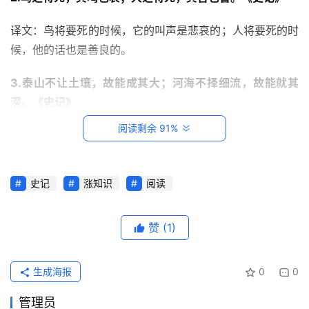
译文：鸟将要死的时候，它的叫声是悲哀的；人将要死的时
候，他的话也是善良的。
3.泰山不让土壤，故能成其大；河海不择细流，故能就其
深。《史记》
阅读剩余 91%
译文：泰山不辞让每一块微小的土壤，所以才能够那样巍峨
壮观；河海不拒绝每一条细小的水流，所以才那样深不可
测。
首
史记
涨知识
阅读
页
4.天下熙熙，皆为利来；天下攘攘，皆为利往。《史记》
赞
(1)
每
译文：（人生一世，无非是在追求名利），天下熙熙，都是
日
为利而来；天下攘攘，都是为利而往。
一
生成海报
0
0
读
5.苦言药也，甘言疾也。《史记》
管理员