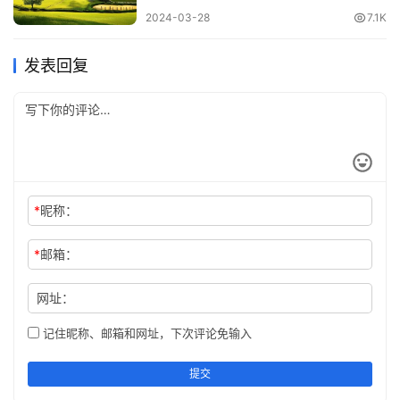
译文：事情不应该立马确定下来，防止祸端在没有发生之
2024-03-28
7.1K
时。
发表回复
《后汉书》
13.难得而易失者，时也。《后汉书》
难以挽留住的而又容易失去的东西，就是时间了。说明人应
当珍惜时间，努力进取。
*
昵称：
14.贫贱之交不可忘，糟糠之妻不下堂。《后汉书》
*
邮箱：
贫贱时的朋友不能忘记，共患难的妻子不可抛弃。
网址：
15.千里之差，失自毫端。《后汉书》
记住昵称、邮箱和网址，下次评论免输入
造成重大的错误，是由于开头时错了一点点。
提交