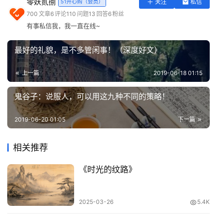
零妖贰捌
51开心购（会员）
关注
私信
实
这种学习方法高效原因是把被动学习变成主动学习。
700
文章
6
评论
110
问题
13
回答
6
粉丝
用
有事私信我，我一直在线~
工
这最有效学习方法归结为三个历史人物：罗斯福、费曼、达
具
最好的礼貌，是不多管闲事！（深度好文）
芬奇。
登录
注册
问
上一篇
2019-06-18 01:15
答
罗斯福专注力
专
鬼谷子：说服人，可以用这九种不同的策略！
区
第26届美国总统
西奥多·罗斯福，
年轻时是一个金牌学霸，
在哈佛大学求学期间不但学业出色，而且涉猎广泛，包括拳
2019-06-20 01:05
下一篇
常
击、摔跤、健身、舞蹈、读诗会等等，而且对大自然特别着
用
迷，喜欢解剖动植物制作标本，在大一暑假的时候就出版了
相关推荐
网
一本鸟类研究的著作。为满足广泛兴趣，罗斯福不得不大大
址
《时光的纹路》
压缩专业学习的时间，其传记作家推测他每天最多只有1/4
的时间用于学习。但他的成绩并不差，而且经常获得奖学
金。他的秘诀是：
2025-03-26
5.4K