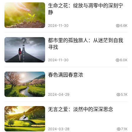
高强度的专注学习。
生命之花：绽放与凋零中的深刻宁
静
给自己设定一个几乎不可完成的任务拼尽全力去完成
。
2024-11-30
6.6K
比如
阅读
一篇文章平时需10分钟读完，那设定5分钟定时
器，尽力不影响理解前提下快速读完；再如背单词，平时能
都市里的孤独旅人：从迷茫到自我
背20个单词就挑战50个。可以把设定
目标告诉别人
，或者
寻找
通过
挑战、竞赛的方法给自己一些外部压力，来强迫自己完
2024-11-30
6.0K
成目标
。一开始的时候可能会很吃力，但是经过
不断的训练
后你会为自己的潜能感到震惊
，因为人的大脑和肌肉一样，
春色满园春意浓
是能够通过训练得到提升的。
学习目的不只掌握知识，还应有意识提高学习的能力（包括
2024-04-29
5.1K
深度思考理解问题的能力
），知识本身更新换代的速度很
无言之爱：淡然中的深深思念
快，但是
学习研究的能力却是终身受用的
。你开始尝试高强
度的专注学习会有困难，互联网碎片化信息导致现代人患有
注意力缺失症的症状，很难长时间集中精力做一件事，总想
2024-03-28
7.1K