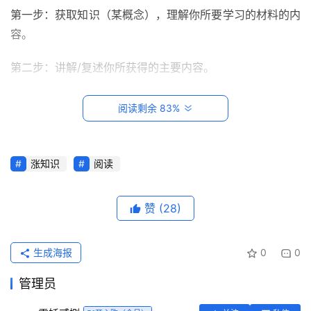
第一步：获取知识（某概念），理解你所要学习的材料的内
容。
第二步：讲解/复述你所获得的主要内容。
第三步：用你自己的方式以
潜意识的形式再次复述你所学到
阅读剩余 83%
的知识
。
第四步：可循环过程：
不满意——纠错反馈；满意——尝试
涨知识
阅读
运用更简单精炼的语言概括。再用你所学到的知识解决实际
首
页
问题，加以运用
。
赞
(28)
第五步：反思
思考时在哪里卡壳，着重这个地方，再次理
每
解
。这个过程至关重要！
日
生成海报
0
0
一
第六步：检验，
通过不断的进行实践检验才能巩固你对于该
读
管理员
知识点的理解
。