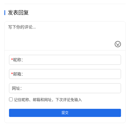
拿出手机刷一下微信、头条，或打开视频网站。要达到专注
学习的效果要开辟「断网时间」，在学习时间绝不碰手机开
发表回复
网站，抑制心里痒痒的感觉才能提高专注度。
费曼方法
费曼是20世纪著名的理论物理学家，在研制原子弹的曼哈
顿计划中担任重要角色，曾获诺贝尔物理学奖。在教学方面
*
昵称：
也有独到的见解。他提出的「4步学习」技巧是非常有效的
*
邮箱：
学习方法：
选择一个学习主题，开始阅读关于它的所有资料，做必
网址：
要的笔记。
记住昵称、邮箱和网址，下次评论免输入
假装你在教室里向学生解释这个主题，用尽量简单的词
汇去描述它，力求学生能听懂。
提交
当你讲解卡壳的时候，再回头阅读资料，弄清楚再继续
讲解。