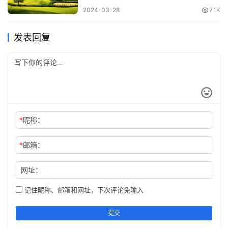
想，均由其弟子记录。
2024-03-28
7.1K
核心思想
发表回复
我们的需要是越少，我们越近似上帝。
最优秀的人就是你自己。
未经考察的生活，不值得过。
*
昵称：
无知即罪恶。
*
邮箱：
智慧意味着自知无知。
网址：
问题是接生婆，它能帮助新思想的诞生。
记住昵称、邮箱和网址，下次评论免输入
唯有理智最为可贵。
提交
最有效的教育方法不是告诉人们答案，而是向他们提问。