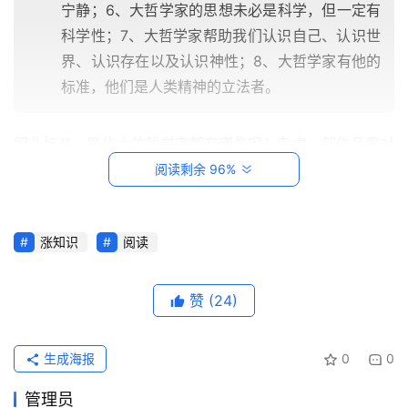
宁静；6、大哲学家的思想未必是科学，但一定有
科学性；7、大哲学家帮助我们认识自己、认识世
界、认识存在以及认识神性；8、大哲学家有他的
标准，他们是人类精神的立法者。
照此标准，最伟大的哲学家都有哪些呢？考虑一部作品里对
大哲学家的阐述有限，而每位大哲学家都是独特的、不可替
阅读剩余 96%
代且不可代表的，所以雅思贝尔斯从整体观念出发将他们分
为三类：
首
涨知识
阅读
页
一、思想范式的创造者：苏格拉底、佛陀、孔
赞
(24)
子、耶稣二、思辨的集大成者：柏拉图、奥古斯
每
日
丁、康德三、原创性形而上学家：阿那克西曼
一
生成海报
0
0
德、赫拉克利特、巴门尼德、普罗提诺、安瑟尔
读
谟、斯宾诺莎、老子、龙树
管理员