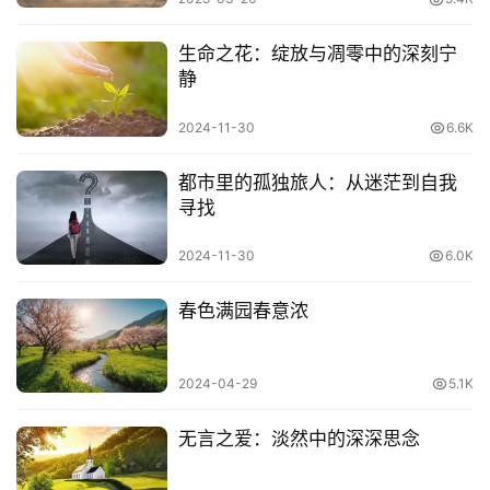
生命之花：绽放与凋零中的深刻宁
简介
静
苏格拉底（Socrates），公元前469—公元前399年，古希
2024-11-30
6.6K
腊著名的思想家、哲学家、教育家、公民陪审员。苏格拉底
和他的学生柏拉图，及柏拉图的学生亚里士多德，并称为
都市里的孤独旅人：从迷茫到自我
寻找
「古希腊三贤」，被后人广泛认为是西方哲学的奠基者。
2024-11-30
6.0K
苏格拉底生于希腊雅典一个普通公民家庭。其父是雕刻匠，
母亲是助产妇。苏格拉底天生有着狮子鼻，肥厚的嘴唇，凸
春色满园春意浓
出的眼睛，矮小的身体。他容貌平凡，语言朴实，却具有神
圣的思想。
2024-04-29
5.1K
苏格拉底一生过着艰苦的生活。无论严寒酷暑，他都穿着一
件普通的单衣，经常不穿鞋，对吃饭也不讲究。但他似乎没
无言之爱：淡然中的深深思念
有注意到这些，只是专心致志地做学问。生平事例，成就思