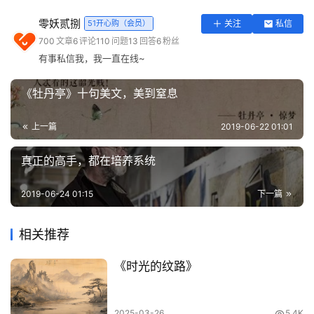
实
零妖贰捌
51开心购（会员）
关注
私信
下面综合相关作品及网络资料，整理出大哲学家简介及其核
用
700
文章
6
评论
110
问题
13
回答
6
粉丝
心思想（主要是语录），供各位完善人生修养研读。
工
有事私信我，我一直在线~
具
一、思想范式的创造者
登录
注册
《牡丹亭》十句美文，美到窒息
问
1.苏格拉底
答
上一篇
2019-06-22 01:01
专
区
真正的高手，都在培养系统
常
2019-06-24 01:15
下一篇
用
网
相关推荐
址
《时光的纹路》
2025-03-26
5.4K