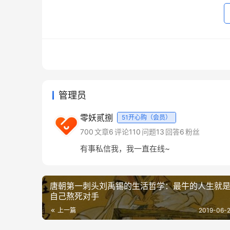
管理员
零妖贰捌
51开心购（会员）
700
文章
6
评论
110
问题
13
回答
6
粉丝
有事私信我，我一直在线~
唐朝第一刺头刘禹锡的生活哲学：最牛的人生就
自己熬死对手
上一篇
2019-06-2