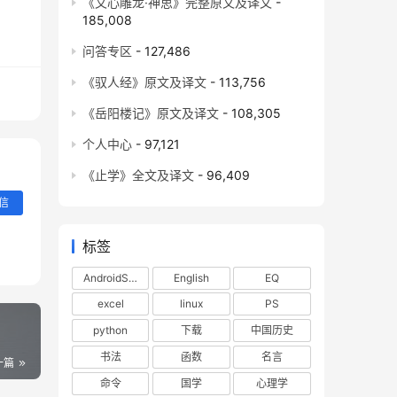
《文心雕龙·神思》完整原文及译文
-
185,008
问答专区
- 127,486
《驭人经》原文及译文
- 113,756
《岳阳楼记》原文及译文
- 108,305
个人中心
- 97,121
《止学》全文及译文
- 96,409
信
标签
AndroidStudio
English
EQ
excel
linux
PS
python
下载
中国历史
书法
函数
名言
一篇
命令
国学
心理学