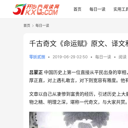
首页
每日一读
实用工
首页
每日一读
千古奇文《命运赋》原文、译文
零妖贰捌
•
2019-06-29 02:50
•
每日一读
•
阅读 
吕蒙正 
中国历史上第一位直接从平民出身的宰相
厚正直，对上遇礼敢言，对下则宽容有雅度。他
文章以自己从凄惨到富贵的经历，引述历史上大
物之精、明理之深，堪称一代奇文，与大家共赏