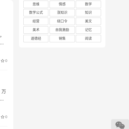
思维
情感
数学
数学公式
涨知识
知识
经营
绕口令
美文
膀虽
美术
自我激励
记忆
，但
，
道德经
销售
阅读
国。
还
，却
来只
0
的军
终身
成为
，万
的
能很
了愚
0
于小
心中