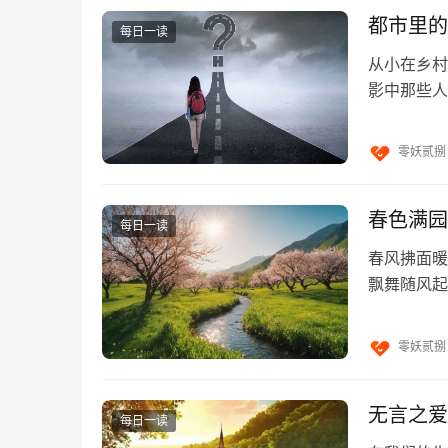
坦荡一定会有扬眉吐气的一天。君子贫寒也有一
都市里的
每日一读
从小在乡村
天气不好时，就见不到太阳和月亮的光辉；土地
影中那些人
就会掀起疾风巨浪；人若得不到机遇时，好运就
欢那种熙熙
而生活，哪里能做高官当宰相？
零妖贰捌
以前，我在洛阳，白天到寺庙里吃斋饭，晚上住
人憎恨我，下等人讨厌我，都说我卑贱，是我没
春色满园
只在皇帝一人之下，千万人之上，拥有管理百官
每日一读
山珍海味，出门有武士保护，回家有仆人侍奉，
春风拂面暖
领，这是我得到天时和命运的眷顾啊。
飘舞随风起
流水声，唤
所以人活在世上，居富贵不能尽情享用，处贫贱
零妖贰捌
无言之爱
每日一读