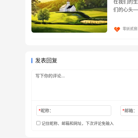
在我们的生
们的心头—
强烈的味道
零妖贰捌
发表回复
【赏析】
*
昵称：
*
邮箱：
《命运赋》透出的是人生命运和天地自然变化循
记住昵称、邮箱和网址，下次评论免输入
诸多名人经历的各种命运和磨难，摆事实讲道理