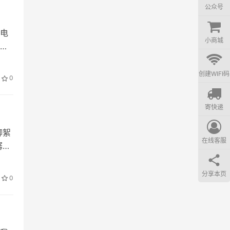
公众号
电
时，
小商城
喜
八德
创建WIFI码
0
上等
地位
寄快递
则是
大本
柳絮
在线客服
潺潺
分享本页
0