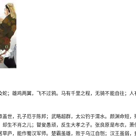
及蛇；雄鸡两翼，飞不过鸦。马有千里之程，无骑不能自往；人
章盖世，孔子厄于陈邦；武略超群，太公钓于渭水。颜渊命短，
，却生不肖之儿；瞽叟愚顽，反生大孝之子。张良原是布衣，萧
居草庐，能作蜀汉军师。楚霸虽雄，败于乌江自刎；汉王虽弱，