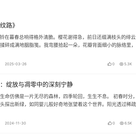
的灾祸与喜事。蜈蚣有上百只足，但却不如蛇行走得好。家鸡翅
纹路》
里之遥，但没有人驾驭也不能自己到达目的地。人有远大的理想
铃在暮春总响得格外清脆。樱花谢得急，前日还缀满枝头的绯云
贵不能淫，贫贱不能移。孔子的文章写得超过世人却被围困于陈
揉碎成满地胭脂笺。我弯腰拾起一朵，花瓣背面细小的脉络里，
。孔子的学生颜回虽然早亡，但绝非凶恶的人。盗跖虽然活得长
晞的微光。…
子。舜的父亲瞽叟顽固愚蠢，反而生下舜这样的大孝子。张良原
2025-03-26
0
5.3K
五尺，却被封为齐国宰相。孔明居住在茅草屋里，却能担当蜀国
然弱小，最终取得了国家政权。汉将李广虽有射虎石的威名，却
生怀才不遇。韩信时运不济时，连饭都吃不上，等到运气来了，
：绽放与凋零中的深刻宁静
的计谋。
生命仿佛是一片无尽的森林，四季轮回，生生不息。 初春时分
头探出新绿，如同婴儿般好奇地张望着这个世界。阳光透过稀疏
。满腹锦绣文章，直到老年还没有考上功名；才疏学浅的人，可
陆离地洒在嫩芽上，它们在微风中轻…
妾妓，风流的妓女，时来运转也能做贵夫人。青春美丽的女子嫁
2024-11-30
0
6.5K
没有机遇，只能藏身于鱼鳖之间，君子没有机会时，只能屈从
却可能怀有兼济天下的志向。不得志时，只能安于贫穷和本分，