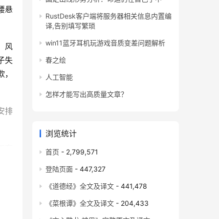
腰悬
RustDesk客户端将服务器相关信息内置编
译,告别填写繁琐
win11蓝牙耳机玩游戏音质变差问题解析
；风
子失
春之绘
欺，
人工智能
怎样才能写出高质量文章？
安排
浏览统计
不弃
首页
- 2,799,571
剑，
登陆页面
- 447,327
也，
《道德经》全文及译文
- 441,478
《菜根谭》全文及译文
- 204,433