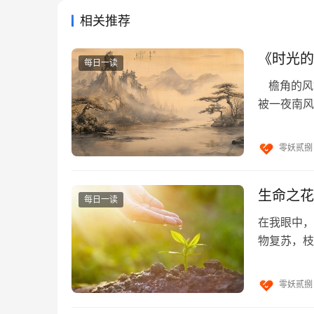
相关推荐
【译文】
天上有预测不到的风云变幻，人也会有早晚遇到
《时光的
每日一读
然很大，却不能像鸟一样飞行。马虽然能行走千
檐角的风
缺乏机遇就不能实现。人们常说：人生在世，富
被一夜南风
拥有文韬武略的姜子牙也曾在渭水垂钓等待机会
凝着晨露未
不是善良人。尧、舜虽然英明，却生下不肖的儿
零妖贰捌
是普通百姓，萧何也只是县吏。晏子的身高不到
师。项羽虽然强大，却兵败而自刎乌江；刘邦虽
都未获得封侯。冯唐虽有治国安邦的才能，却一
生命之花
每日一读
掌印的大将军，而一旦运气衰败，又死于阴毒人
在我眼中，
物复苏，枝
有的人先富裕后贫穷，也有人老年富裕少年衰落
叶隙，斑驳
年轻就金榜题名。皇帝的妃娥在动乱中可能沦为
零妖贰捌
蠢的丈夫，俊秀的青年倒找了丑陋的妻子。蛟龙
人。衣服虽然破旧，常保持恭敬礼仪，面带忧愁