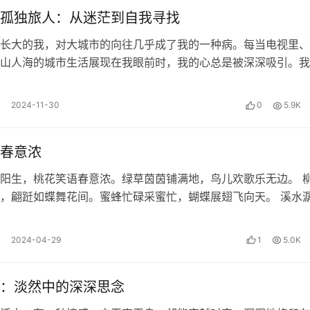
身傲骨，暴富的小人脱不了内心的贫寒。
孤独旅人：从迷茫到自我寻找
长大的我，对大城市的向往几乎成了我的一种病。每当电视里、
没有合适的气候条件时，草木都不会生长。水得不到恰当的环境
山人海的城市生活展现在我眼前时，我的心总是被深深吸引。我
不畅通。富贵荣华命中都有安排，谁不想要呢？人如果没有依从
攘攘的氛围，喜欢那座满是商场和高楼…
2024-11-30
0
5.9K
在寒冷的窑洞里。所穿衣服不能避寒，吃的粥饭抵御不了饥饿。
有机遇啊。现在我入朝为官，官职做到最高层，地位达到三公，
春意浓
的权利，有惩罚卑鄙悭吝官员的权力。穿衣服是绫罗锦缎，吃的
皇上宠爱我，百官拥戴我，所有的人说我尊贵，不是我真有多
阳生，桃花笑语春意浓。绿草茵茵铺满地，鸟儿欢歌乐无边。 
，翩跹如蝶舞花间。蜜蜂忙碌采蜜忙，蝴蝶展翅飞向天。 溪水
醒沉睡的大地。小鱼在水中游，欢…
也不要自暴自弃，听从天地的循环和周而复始吧！
2024-04-29
1
5.0K
：淡然中的深深思念