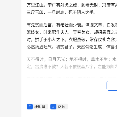
万里江山。李广有射虎之威，到老无封；冯唐有
三尺玉印，一旦时衰，死于阴人之手。
有先贫而后富，有老壮而少衰。满腹文章，白发
流妓女，时来配作夫人。青春美女，却招愚蠢之
时，拱手于小人之下。衣服虽破，常存仪礼之容
必然扬眉吐气。初贫君子，天然骨骼生成；乍富
天不得时，日月无光；地不得时，草木不生；水
定，富贵谁不欲？人若不依根基八字，岂能为卿为
吾昔寓居洛阳，朝求僧餐，暮宿破窖，思衣不可
也。今居朝堂，官至极品，位置三公，身虽鞠躬
思衣而有罗锦千箱，思食而有珍馐百味，出则壮
此乃时也、运也、命也。
涨知识
阅读
嗟呼！人生在世，富贵不可尽用，贫贱不可自欺