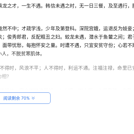
乘龙之才，一生不遇。韩信未遇之时，无一日三餐，及至遇行，
竟然不中；才疏学浅，少年及第登科。深院宫娥，运退反为妓妾
夫；俊秀郎君，反配粗丑之妇。蛟龙未遇，潜水于鱼鳖之间；君
；面带忧愁，每抱怀安之量。时遭不遇，只宜安贫守份；心若不
小人，不脱贫寒肌体。
不得时，风浪不平；人不得时，利运不通。注福注禄，命里已
相?
遮其体，思食不可济其饥，上人憎，下人厌，人道我贱，非我
阅读剩余 70%
于一人之下，而列职于千万人之上，有挞百僚之杖，有斩鄙吝之
士执鞭，入则佳人捧觞，上人宠，下人拥。人道我贵，非我之能
，听由天地循环，周而复始焉。