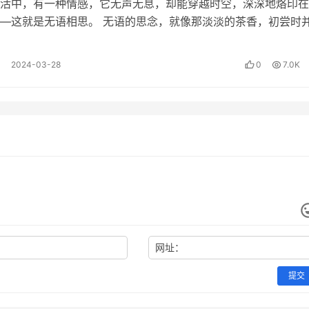
活中，有一种情感，它无声无息，却能穿越时空，深深地烙印在
—这就是无语相思。 无语的思念，就像那淡淡的茶香，初尝时
，但当你细细品味，那份深沉的韵味…
2024-03-28
0
7.0K
网址：
环的思想，文章以自己从凄惨到富贵的经历，列举了自古以来历
提交
，来说明这世界人生命运的起起落落。