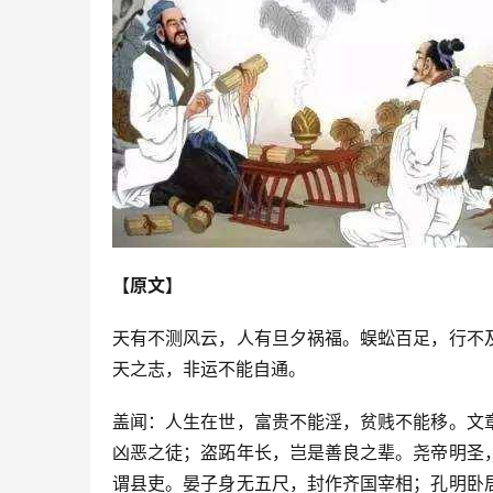
【原文】
天有不测风云，人有旦夕祸福。蜈蚣百足，行不
天之志，非运不能自通。
盖闻：人生在世，富贵不能淫，贫贱不能移。文
凶恶之徒；盗跖年长，岂是善良之辈。尧帝明圣
谓县吏。晏子身无五尺，封作齐国宰相；孔明卧