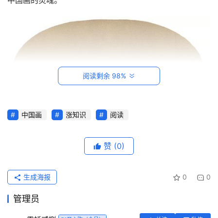
中国画的灵魂。
阅读剩余 98%
中国画
涨知识
阅读
首
页
赞
(0)
每
日
生成海报
0
0
一
读
管理员