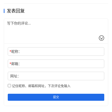
发表回复
*
昵称：
*
邮箱：
朝政理得不怎么样的赵佶，不仅是位才华横溢的书画家，创
建并主管了世界上最早的国家级画院——宣和画院，同时，
网址：
也是一位评判行家和命题高手。考试内容摘古人诗句为题，
记住昵称、邮箱和网址，下次评论免输入
要求考生画出诗句的意境，构思巧妙，不落俗套，做到笔意
俱全。
提交
一起来看看当时出现过什么样的满分答案！