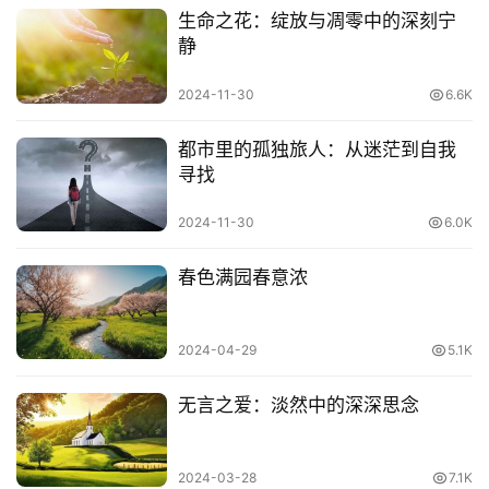
生命之花：绽放与凋零中的深刻宁
静
2024-11-30
6.6K
都市里的孤独旅人：从迷茫到自我
寻找
美院艺考阅卷现场
2024-11-30
6.0K
其实，去年杭州中国美院就已将古诗词引入考题，要求考生
根据唐代诗人刘长卿《寻南溪常道士》这首诗完成一幅主题
春色满园春意浓
画创作。希望通过对“诗中有画，画中有诗”的倡导，加强对
考生人文艺术内涵的考查。
2024-04-29
5.1K
其实，一个好的命题有时能成就一幅绝世好画。不信？来宋
无言之爱：淡然中的深深思念
朝徽宗年间看看！
2024-03-28
7.1K