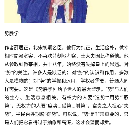
势胜学
作者薛居正，北宋初期名臣。他行为纯正，生活俭朴，做宰
相时简易宽容，不喜欢苛刻地考察，士大夫因此称道他。他
从参政到做宰相，共十八年，始终没有失掉皇上的恩遇。对
“势”的关注，许多人是缺乏的；对“势”的认识和作用，多数
人是模糊的；对“势”的掌握和运用，掌权者需要，普通人同
样需要。这是《势胜学》给予世人的最大警示。“势”与人们
的生存、生活息息相关。有权力的人要“造势”“用势”“驭
势”，无权力的人要“度势…借势…附势”，富贵之人担心“失
势”，平民百姓期盼“得势”。可以说，“势”是非常重要的，只
是人们把它看得过于抽象和高深，这才会望而却步。