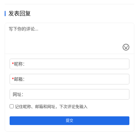
缺者，人难改也。智者，人难弃也。命者，人难背也。
发表回复
借于强，谀不可厌。借于弱，予不可吝。人足自足焉。
君子怜弱，不减其德。小人倚强，不增其盛。时易情不可
改，境换心不可恣矣。
天生势，势生杰。人成事，事成名。
*
昵称：
奸不主势，讨其罪也。懦不成势，攻其弱也。恶不长势，避
其锋也。
*
邮箱：
善者不怨势劣，尽心也。不善者无善行，惜力也。察人而明
网址：
势焉。
记住昵称、邮箱和网址，下次评论免输入
不执一端，堪避其险也。不计仇怨，堪谋其事也。
提交
势者，利也。人者，俗也。