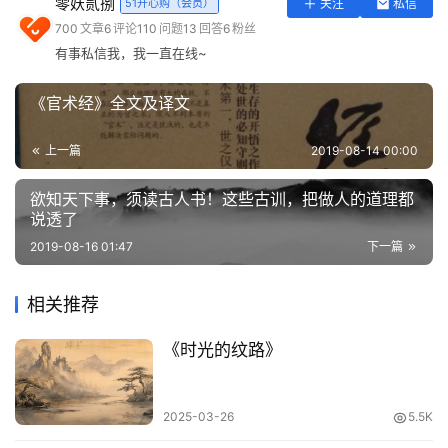
零妖贰捌
51开心购（会员）
关注
私信
实
700
文章
6
评论
110
问题
13
回答
6
粉丝
用
有事私信我，我一直在线~
工
具
《官术经》全文及译文
登录
注册
问
上一篇
2019-08-14 00:00
答
原文：
专
欲知天下事，须读古人书！这些古训，把做人的道理都
区
说透了
不知势，无以为人也。势易而未觉，必败焉。
2019-08-16 01:47
下一篇
常
察其智，莫如观其势。信其言，莫如审其心。人无识，难明
用
相关推荐
也。君子之势，滞而不坠。小人之势，强而必衰。心不生
网
恶，道未绝也。
址
《时光的纹路》
未明之势，不可臆也。彰显之势，不可逆耳。
2025-03-26
5.5K
无势不尊，无智非达。迫人匪力，悦人必曲。