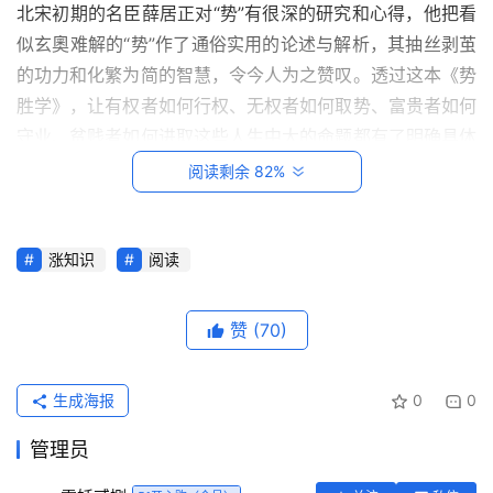
北宋初期的名臣薛居正对“势”有很深的研究和心得，他把看
似玄奧难解的“势”作了通俗实用的论述与解析，其抽丝剥茧
的功力和化繁为简的智慧，令今人为之赞叹。透过这本《势
胜学》，让有权者如何行权、无权者如何取势、富贵者如何
守业、贫贱者如何进取这些人生中大的命题都有了明确具体
的答案。这些解答虽不是唯一的，但以“势”的角度作解却是
阅读剩余 82%
独到的，其价值自然是实际的，对人的启发也是不可替代
的。
涨知识
阅读
首
《势胜学》一书给予强者是如虎添翼，给予弱者是雪中送
页
炭，它不仅是制胜的理念，更是如何制胜的行动指南。
赞
(70)
每
日
生成海报
0
0
一
读
管理员