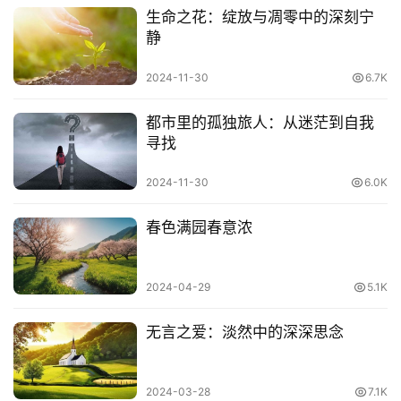
生命之花：绽放与凋零中的深刻宁
受于天，人难及也。求于贤，人难谤也。修于身，人难惑
静
也。
2024-11-30
6.7K
奉上不以势。驱众莫以慈。正心勿以恕。
都市里的孤独旅人：从迷茫到自我
亲不言疏，忍焉。疏不言亲，慎焉。
寻找
贵贱之别，势也。用势者贵，用奸者贱。
2024-11-30
6.0K
势不凌民，民畏其廉。势不慢士，士畏其诚。势不背友，友
春色满园春意浓
畏其情。
2024-04-29
5.1K
下不敬上，上必失焉。上不疑下，下改逊焉。不为势，在势
也。
无言之爱：淡然中的深深思念
无形无失，势之极也。无德无名，人之初也。
2024-03-28
7.1K