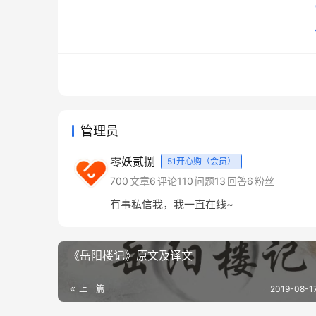
管理员
零妖贰捌
51开心购（会员）
700
文章
6
评论
110
问题
13
回答
6
粉丝
有事私信我，我一直在线~
《岳阳楼记》原文及译文
上一篇
2019-08-1