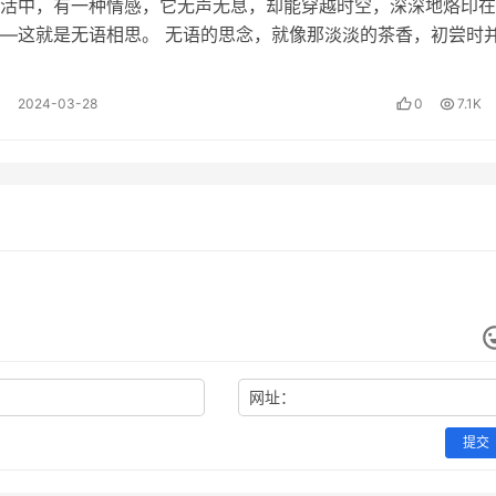
活中，有一种情感，它无声无息，却能穿越时空，深深地烙印在
—这就是无语相思。 无语的思念，就像那淡淡的茶香，初尝时
，但当你细细品味，那份深沉的韵味…
2024-03-28
0
7.1K
网址：
提交