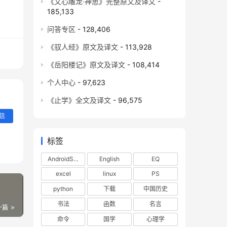
《文心雕龙·神思》完整原文及译文
-
185,133
问答专区
- 128,406
《驭人经》原文及译文
- 113,928
《岳阳楼记》原文及译文
- 108,414
个人中心
- 97,623
《止学》全文及译文
- 96,575
信
标签
AndroidStudio
English
EQ
excel
linux
PS
python
下载
中国历史
书法
函数
名言
一篇
命令
国学
心理学