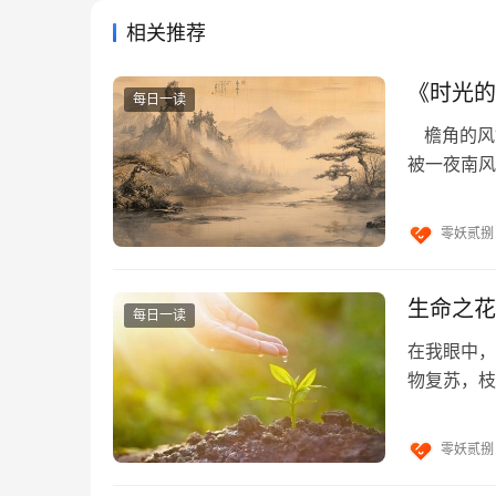
相关推荐
《时光的
每日一读
檐角的风
被一夜南风
凝着晨露未
零妖贰捌
生命之花
每日一读
在我眼中，
物复苏，枝
叶隙，斑驳
零妖贰捌