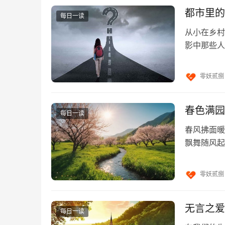
都市里的
每日一读
从小在乡村
影中那些人
欢那种熙熙
零妖贰捌
春色满园
每日一读
春风拂面暖
飘舞随风起
流水声，唤
零妖贰捌
无言之爱
每日一读