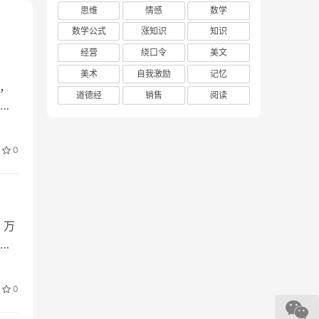
思维
情感
数学
数学公式
涨知识
知识
经营
绕口令
美文
美术
自我激励
记忆
，
道德经
销售
阅读
还
0
，万
的
0