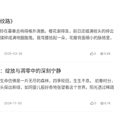
纹路》
铃在暮春总响得格外清脆。樱花谢得急，前日还缀满枝头的绯云
揉碎成满地胭脂笺。我弯腰拾起一朵，花瓣背面细小的脉络里，
晞的微光。…
2025-03-26
0
5.4K
：绽放与凋零中的深刻宁静
生命仿佛是一片无尽的森林，四季轮回，生生不息。 初春时分
头探出新绿，如同婴儿般好奇地张望着这个世界。阳光透过稀疏
陆离地洒在嫩芽上，它们在微风中轻…
2024-11-30
0
6.7K