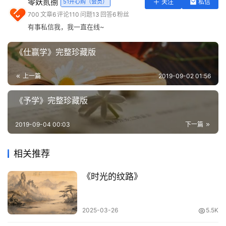
零妖贰捌
51开心购（会员）
关注
私信
实
·心和气平，可卜孙荣兼子贵；才偏性执，不遭大祸必奇
700
文章
6
评论
110
问题
13
回答
6
粉丝
用
穷。
有事私信我，我一直在线~
工
具
【译文】遇事从容，心平气和的人，其子孙必然享尽荣华富
《仕赢学》完整珍藏版
登录
注册
贵；才走偏锋，性格固执的人，不遭大祸就一定很贫穷。
问
上一篇
2019-09-02 01:56
答
·转眼无情，贫寒夭促；时谈念旧，富贵期颐。
专
《予学》完整珍藏版
区
【译文】翻脸无情的人一生贫寒，夭折短寿；时时念旧，发
迹不忘故友的人，富贵绵远，长寿多福。
2019-09-04 00:03
下一篇
常
用
·重富欺贫，焉可托妻寄子；敬老慈幼，必然裕后光前。
相关推荐
网
址
【译文】嫌贫爱富的人，心地刻薄，怎么能够在外出时把家
《时光的纹路》
中妻儿托付给他？能够敬老爱幼，关怀弱者，这样的人将来
必定会立身扬名，光耀祖宗，福荫子孙。
2025-03-26
5.5K
·轻口出违言，寿元短折；忘恩思小怨，科第难成。