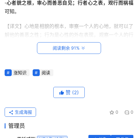
·心者貌之根，审心而善恶自见；行者心之表，观行而祸福
可知。
【译文】心地是相貌的根本，审察一个人的心地，就可以了
解他的善恶之性；行为是心性的外在表现，观察一个人的行
为，就可以知道他的祸福吉凶。
阅读剩余 91%
·出纳不公平，难得儿孙长育；语言多反复，应知心腹无
依。
涨知识
阅读
首
【译文】买卖出纳不公平的人，儿女常常短命夭折；说话无
页
信多反复的人，没有几个心腹好友。
赞
(2)
每
·消沮闭藏，必是好贪之辈；披肝露胆，决为英杰之人。
日
生成海报
0
0
一
【译文】耗损别人的钱财和资源的人，必是贪婪之辈；为人
读
管理员
坦荡，竭诚相待，待人忠诚，这样的人一定是英雄豪杰。