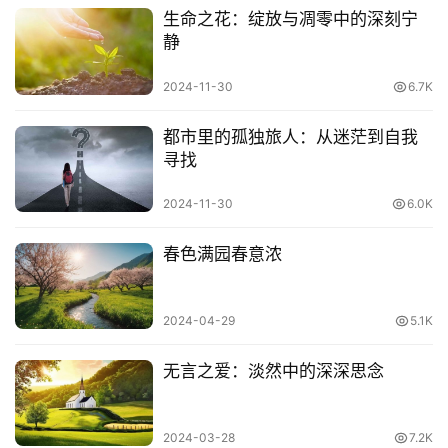
生命之花：绽放与凋零中的深刻宁
静
【译文】动辄就讲一些不合情理、违心的话，最易折损自己
的寿命；忘恩负义、记小仇的人，难以考学科第。
2024-11-30
6.7K
·小富小贵易盈，前程有限；大富大贵不动，厚福无疆。
都市里的孤独旅人：从迷茫到自我
寻找
【译文】小成就骄傲自满、目空四海的人成不了大气候；大
成就而不骄傲的人，福报深厚无边。
2024-11-30
6.0K
·欺蔽阴私，纵有荣华儿不享；公平正直，虽无子息死为
春色满园春意浓
神。
【译文】恶行隐蔽、行为不光明的人，纵有荣华富贵，儿孙
2024-04-29
5.1K
也享用不到。而公平正直的人虽没有子嗣，死后也可以做
无言之爱：淡然中的深深思念
神。
·开口说轻生，临大节决然规避；逢人称知己，即深交究竟
2024-03-28
7.2K