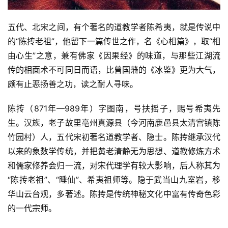
​​五代、北宋之间，有个著名的道教学者陈希夷，就是传说中
的“陈抟老祖”，他留下一篇传世之作，名《心相篇》，取“相
由心生”之意，兼有佛家《因果经》的味道，与那些江湖流
传的相面术不可同日而语，比曾国藩的《冰鉴》更为大气，
颇有止恶扬善之功，读之耐人寻味。
陈抟（871年—989年）字图南，号扶摇子，赐号希夷先
生。汉族，老子故里亳州真源县（今河南鹿邑县太清宫镇陈
竹园村）人，五代宋初著名道教学者、隐士。陈抟继承汉代
以来的象数学传统，并把黄老清静无为思想、道教修炼方术
和儒家修养会归一流，对宋代理学有较大影响，后人称其为
“陈抟老祖”、“睡仙”、希夷祖师等。隐于武当山九室岩，移
华山云台观，多著述。陈抟是传统神秘文化中富有传奇色彩
的一代宗师。