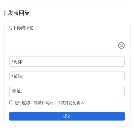
平常。
发表回复
【译文】平时“为国献身、为朋友献身”的豪言壮语不离口，
这样的人在大事关头、大节时刻，一定会逃掉；滥交朋友的
人，即使所谓的“深交”实际上很平常。
·处大事不辞劳怨，堪为栋梁之材；遇小故辄避嫌疑，岂是
腹心之寄。
*
昵称：
【译文】能挑起重担又任劳任怨的人，一定是国家的栋梁；
*
邮箱：
碰到一点小事就避嫌，不肯承担一点责任的人，怎么能重用
呢。
网址：
·与物难堪，不测亡身还害子；待人有地，无端福禄更延
记住昵称、邮箱和网址，下次评论免输入
年。
提交
【译文】平时待人待物刻薄，常常令人下不来台，不但引来
杀身之祸，还会遗害子孙；待人接物，殷勤热情的人，会获